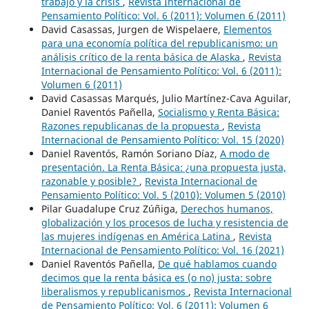
trabajo y la crisis
,
Revista Internacional de
Pensamiento Político: Vol. 6 (2011): Volumen 6 (2011)
David Casassas, Jurgen de Wispelaere,
Elementos
para una economía política del republicanismo: un
análisis crítico de la renta básica de Alaska
,
Revista
Internacional de Pensamiento Político: Vol. 6 (2011):
Volumen 6 (2011)
David Casassas Marqués, Julio Martínez-Cava Aguilar,
Daniel Raventós Pañella,
Socialismo y Renta Básica:
Razones republicanas de la propuesta
,
Revista
Internacional de Pensamiento Político: Vol. 15 (2020)
Daniel Raventós, Ramón Soriano Díaz,
A modo de
presentación. La Renta Básica: ¿una propuesta justa,
razonable y posible?
,
Revista Internacional de
Pensamiento Político: Vol. 5 (2010): Volumen 5 (2010)
Pilar Guadalupe Cruz Zúñiga,
Derechos humanos,
globalización y los procesos de lucha y resistencia de
las mujeres indígenas en América Latina
,
Revista
Internacional de Pensamiento Político: Vol. 16 (2021)
Daniel Raventós Pañella,
De qué hablamos cuando
decimos que la renta básica es (o no) justa: sobre
liberalismos y republicanismos
,
Revista Internacional
de Pensamiento Político: Vol. 6 (2011): Volumen 6