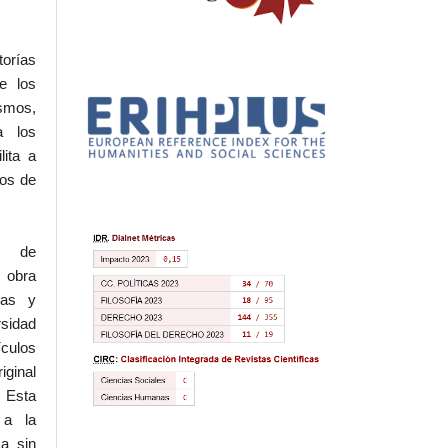
torías
e los
ismos,
a los
lita a
hos de
l de
 obra
eas y
rsidad
ículos
iginal
 Esta
 a la
a sin