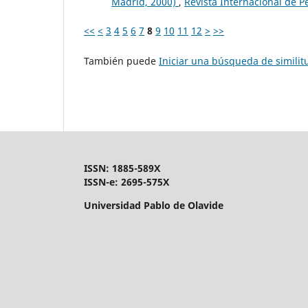
Madrid, 2000)
,
Revista Internacional de P
<<
<
3
4
5
6
7
8
9
10
11
12
>
>>
También puede
Iniciar una búsqueda de simili
ISSN: 1885-589X
ISSN-e: 2695-575X
Universidad Pablo de Olavide