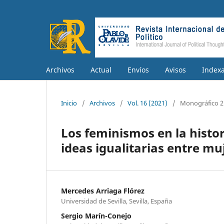
Archivos
Actual
Envíos
Avisos
Index
Inicio
/
Archivos
/
Vol. 16 (2021)
/
Monográfico 2
Los feminismos en la histori
ideas igualitarias entre m
Mercedes Arriaga Flórez
Universidad de Sevilla, Sevilla, España
Sergio Marín-Conejo