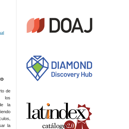
ual
to
rto de
s los
de la
iendo
culos,
sar la