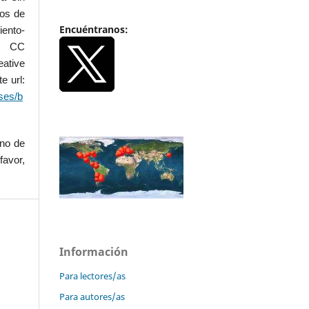
dos de
Encuéntranos:
iento-
.0 CC
ative
e url:
ses/b
uno de
favor,
Información
Para lectores/as
Para autores/as