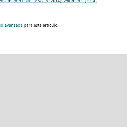
ensamiento Político: Vol. 9 (2014): Volumen 9 (2014)
tud avanzada
para este artículo.