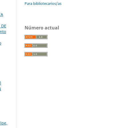
Para bibliotecarios/as
TA
 DE
Número actual
nto
o
)
N
lpe,