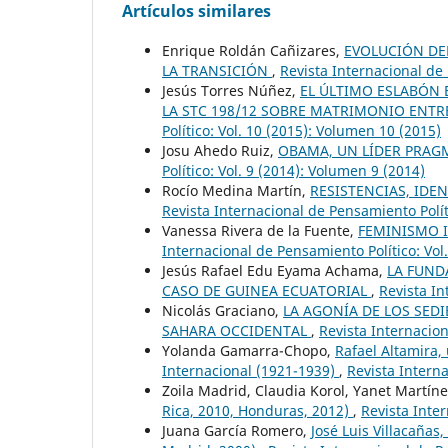
Artículos similares
Enrique Roldán Cañizares,
EVOLUCIÓN DEL
LA TRANSICIÓN
,
Revista Internacional de 
Jesús Torres Núñez,
EL ÚLTIMO ESLABÓN E
LA STC 198/12 SOBRE MATRIMONIO ENT
Político: Vol. 10 (2015): Volumen 10 (2015)
Josu Ahedo Ruiz,
OBAMA, UN LÍDER PRAG
Político: Vol. 9 (2014): Volumen 9 (2014)
Rocío Medina Martín,
RESISTENCIAS, IDE
Revista Internacional de Pensamiento Polít
Vanessa Rivera de la Fuente,
FEMINISMO 
Internacional de Pensamiento Político: Vol
Jesús Rafael Edu Eyama Achama,
LA FUND
CASO DE GUINEA ECUATORIAL
,
Revista In
Nicolás Graciano,
LA AGONÍA DE LOS SEDI
SAHARA OCCIDENTAL
,
Revista Internacion
Yolanda Gamarra-Chopo,
Rafael Altamira,
Internacional (1921-1939)
,
Revista Interna
Zoila Madrid, Claudia Korol, Yanet Martín
Rica, 2010, Honduras, 2012)
,
Revista Inter
Juana García Romero,
José Luis Villacañas