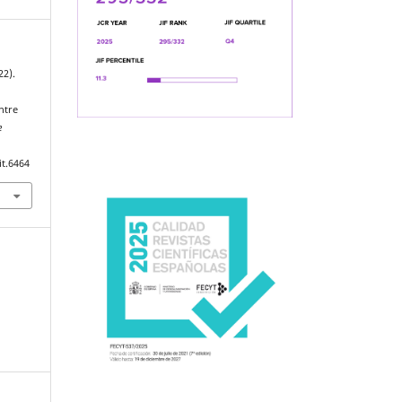
22).
entre
e
it.6464