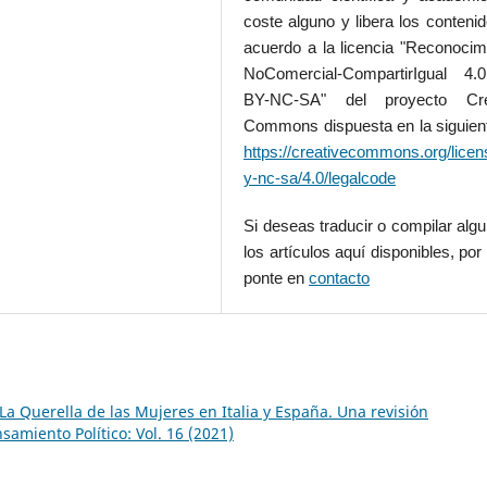
coste alguno y libera los conteni
acuerdo a la licencia "Reconocim
NoComercial-CompartirIgual 4
BY-NC-SA" del proyecto Cre
Commons dispuesta en la siguient
https://creativecommons.org/licen
y-nc-sa/4.0/legalcode
Si deseas traducir o compilar alg
los artículos aquí disponibles, por 
ponte en
contacto
La Querella de las Mujeres en Italia y España. Una revisión
samiento Político: Vol. 16 (2021)