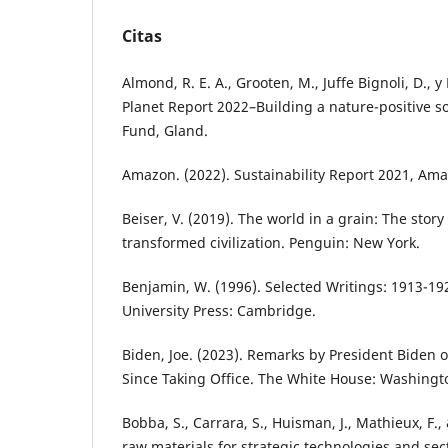
Citas
Almond, R. E. A., Grooten, M., Juffe Bignoli, D., y
Planet Report 2022–Building a nature-positive so
Fund, Gland.
Amazon. (2022). Sustainability Report 2021, Ama
Beiser, V. (2019). The world in a grain: The stor
transformed civilization. Penguin: New York.
Benjamin, W. (1996). Selected Writings: 1913-192
University Press: Cambridge.
Biden, Joe. (2023). Remarks by President Biden
Since Taking Office. The White House: Washingt
Bobba, S., Carrara, S., Huisman, J., Mathieux, F., &
raw materials for strategic technologies and sec