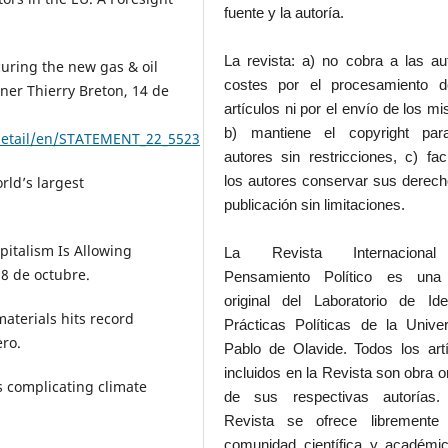
fuente y la autoría.
La revista: a) no cobra a las au
ecuring the new gas & oil
costes por el procesamiento d
ner Thierry Breton, 14 de
artículos ni por el envío de los m
b) mantiene el copyright par
detail/en/STATEMENT_22_5523
autores sin restricciones, c) faci
los autores conservar sus derec
rld’s largest
publicación sin limitaciones.
pitalism Is Allowing
La Revista Internaciona
 8 de octubre.
Pensamiento Político es una
original del Laboratorio de Id
aterials hits record
Prácticas Políticas de la Unive
ero.
Pablo de Olavide. Todos los art
incluidos en la Revista son obra or
is complicating climate
de sus respectivas autorías.
Revista se ofrece libremente
comunidad científica y académic