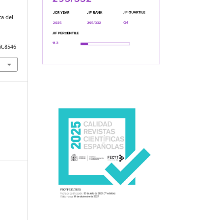
ca del
it.8546