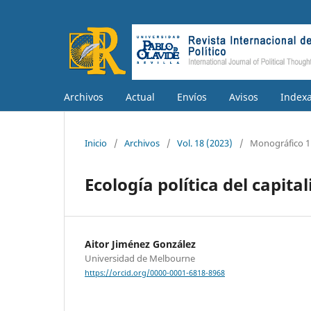
Archivos
Actual
Envíos
Avisos
Index
Inicio
/
Archivos
/
Vol. 18 (2023)
/
Monográfico 1
Ecología política del capita
Aitor Jiménez González
Universidad de Melbourne
https://orcid.org/0000-0001-6818-8968