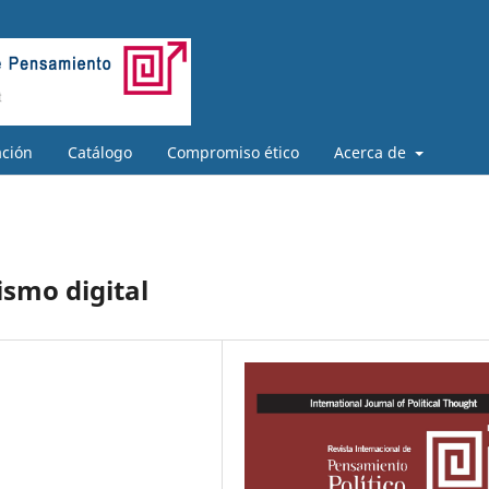
ación
Catálogo
Compromiso ético
Acerca de
lismo digital