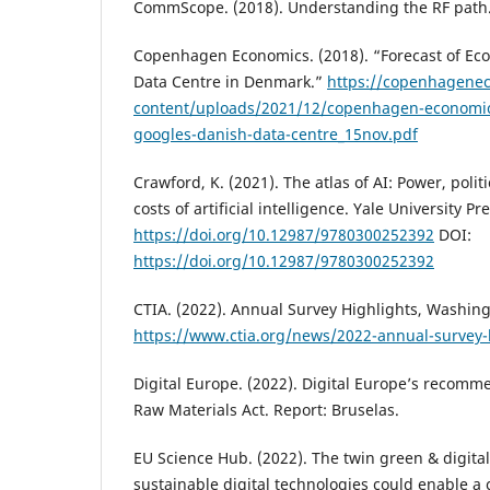
CommScope. (2018). Understanding the RF path.
Copenhagen Economics. (2018). “Forecast of Eco
Data Centre in Denmark.”
https://copenhagene
content/uploads/2021/12/copenhagen-economics-
googles-danish-data-centre_15nov.pdf
Crawford, K. (2021). The atlas of AI: Power, polit
costs of artificial intelligence. Yale University P
https://doi.org/10.12987/9780300252392
DOI:
https://doi.org/10.12987/9780300252392
CTIA. (2022). Annual Survey Highlights, Washin
https://www.ctia.org/news/2022-annual-survey-
Digital Europe. (2022). Digital Europe’s recomme
Raw Materials Act. Report: Bruselas.
EU Science Hub. (2022). The twin green & digital
sustainable digital technologies could enable a