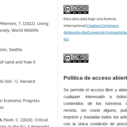
Esta obra está bajo una licencia
 Petersen, T. (2022). Living
internacional
Creative Commons
ciety. World Wildlife
Atribución-NoComercial-CompartirIg
4.0
.
zon, Seattle.
y of sand and how it
Política de acceso abier
6 (Vol. 1). Harvard
Se permite el acceso libre y abie
cualquier interesado a todo
 on Economic Progress
contenidos de los números 
on.
revista, sin costo alguno, pud
imprimir y trasladar todos los artí
 Pavel, C. (2020). Critical
con la única condición de preci
tors in the EU. A Foresight