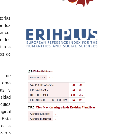
torías
e los
ismos,
a los
lita a
hos de
l de
 obra
eas y
rsidad
ículos
iginal
 Esta
 a la
a sin