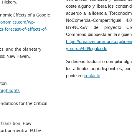
 Hickory.
coste alguno y libera los conteni
acuerdo a la licencia "Reconocim
nomic Effects of a Google
NoComercial-CompartirIgual 4
conomics.com/wp-
BY-NC-SA" del proyecto Cre
forecast-of-effects-of-
Commons dispuesta en la siguient
https://creativecommons.org/licen
y-nc-sa/4.0/legalcode
ics, and the planetary
ress: New Haven.
Si deseas traducir o compilar alg
los artículos aquí disponibles, por 
ponte en
contacto
gton
highlights
ndations for the Critical
 transition: How
 carbon-neutral EU by