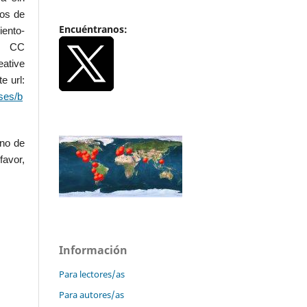
dos de
Encuéntranos:
iento-
.0 CC
ative
e url:
ses/b
uno de
favor,
Información
Para lectores/as
Para autores/as