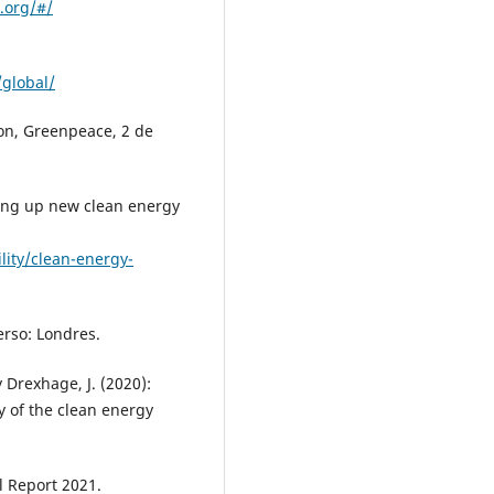
k.org/#/
global/
ion, Greenpeace, 2 de
ing up new clean energy
lity/clean-energy-
erso: Londres.
y Drexhage, J. (2020):
y of the clean energy
l Report 2021.