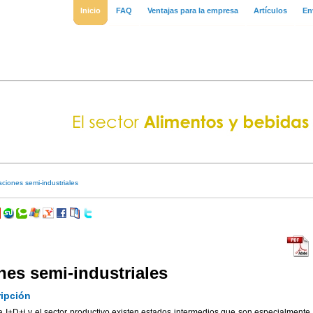
Inicio
FAQ
Ventajas para la empresa
Artículos
En
ciones semi-industriales
nes semi-industriales
ipción
la I+D+i y el sector productivo existen estados intermedios que son especialmente