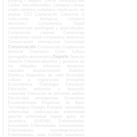
Bullying
C.elegans
Cáncer
cardiovascular
Celdas biocombustibles
Celiaquía
Células
madre
celulosa
ciudadanía
clasificación de
plantas
CO2
Coeducación
Coenzima Q
colecciones biológicas
comercio
electrónico
Competencia Digital
competencias plurilingües y pluriculturales
Composición corporal
Compostaje
compromiso social
compuestos bioactivos
Comunicación internacional
Comunidad
Conservación
Construcción
Cooperación
territorial
Cosmética
Crohn
Cultura
Deporte
demográfia
densiometría
Derecho
Derecho Tributario
derechos y garantías de
los obligados tributarios
desastres
naturales
desplazamiento
Diabetes
Dietética
Dispositivo de salto
Diversidad
cultural y migraciones
Drosophila
Ecosistémica
Edafología
Educación
Educación ambiental y desarrollo
sostenible
Educación de personas adultas
Electricidad
emergencias
Emociones
Emprendimiento
Empresas de Base
Tecnológica
Energía
Energías renovables
enfermedad cardiovascular
enfermedad
gaucher
enfermedad hígado graso no
alcohólica (EHGNA)
Enfermedades
lisosomales
Enfermedades mitocondriales
Enfermedades neurodegenerativas
Enfermedades raras
EnGNet
enseñanza