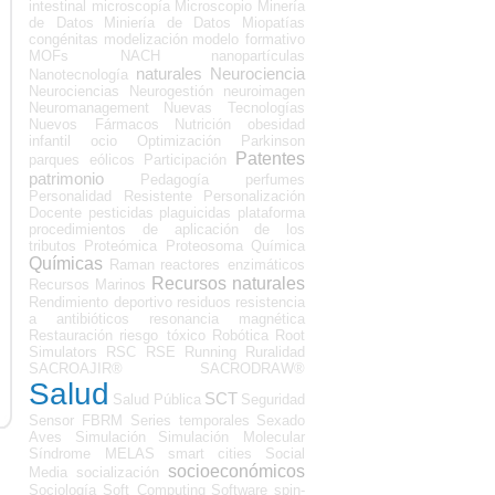
intestinal
microscopía
Microscopio
Minería
de Datos
Miniería de Datos
Miopatías
congénitas
modelización
modelo formativo
MOFs
NACH
nanopartículas
naturales
Neurociencia
Nanotecnología
Neurociencias
Neurogestión
neuroimagen
Neuromanagement
Nuevas Tecnologías
Nuevos Fármacos
Nutrición
obesidad
infantil
ocio
Optimización
Parkinson
Patentes
parques eólicos
Participación
patrimonio
Pedagogía
perfumes
Personalidad Resistente
Personalización
Docente
pesticidas
plaguicidas
plataforma
procedimientos de aplicación de los
tributos
Proteómica
Proteosoma
Química
Químicas
Raman
reactores enzimáticos
Recursos naturales
Recursos Marinos
Rendimiento deportivo
residuos
resistencia
a antibióticos
resonancia magnética
Restauración
riesgo tóxico
Robótica
Root
Simulators
RSC
RSE
Running
Ruralidad
SACROAJIR®
SACRODRAW®
Salud
SCT
Salud Pública
Seguridad
Sensor FBRM
Series temporales
Sexado
Aves
Simulación
Simulación Molecular
Síndrome MELAS
smart cities
Social
socioeconómicos
Media
socialización
Sociología
Soft Computing
Software
spin-