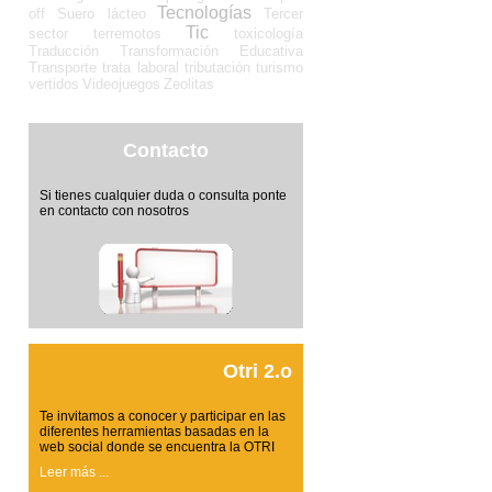
Tecnologías
off
Suero lácteo
Tercer
Tic
sector
terremotos
toxicología
Traducción
Transformación Educativa
Transporte
trata laboral
tributación
turismo
vertidos
Videojuegos
Zeolitas
Contacto
Si tienes cualquier duda o consulta ponte
en contacto con nosotros
Otri 2.o
Te invitamos a conocer y participar en las
diferentes herramientas basadas en la
web social donde se encuentra la OTRI
Leer más ...