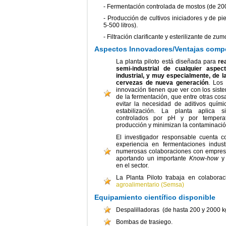
- Fermentación controlada de mostos (de 200
- Producción de cultivos iniciadores y de p
5-500 litros).
- Filtración clarificante y esterilizante de z
Aspectos Innovadores/Ventajas compe
La planta piloto está diseñada para
re
semi-industrial de cualquier aspec
industrial, y muy especialmente, de l
cervezas de nueva generación
. Los
innovación tienen que ver con los siste
de la fermentación, que entre otras co
evitar la necesidad de aditivos quím
estabilización. La planta aplica s
controlados por pH y por tempera
producción y minimizan la contaminació
El investigador responsable cuenta
experiencia en fermentaciones indust
numerosas colaboraciones con empresas 
aportando un importante
Know-how
y 
en el sector.
La Planta Piloto trabaja en colabora
agroalimentario (Semsa)
Equipamiento científico disponible
Despalilladoras (de hasta 200 y 2000 k
Bombas de trasiego.