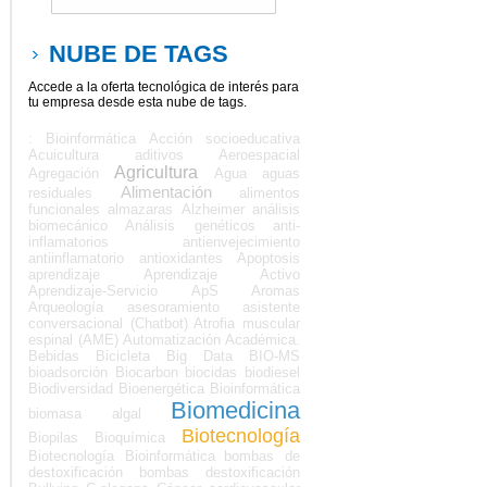
NUBE DE TAGS
Accede a la oferta tecnológica de interés para
tu empresa desde esta nube de tags.
: Bioinformática
Acción socioeducativa
Acuicultura
aditivos
Aeroespacial
Agricultura
Agregación
Agua
aguas
Alimentación
residuales
alimentos
funcionales
almazaras
Alzheimer
análisis
biomecánico
Análisis genéticos
anti-
inflamatorios
antienvejecimiento
antiinflamatorio
antioxidantes
Apoptosis
aprendizaje
Aprendizaje Activo
Aprendizaje-Servicio
ApS
Aromas
Arqueología
asesoramiento
asistente
conversacional (Chatbot)
Atrofia muscular
espinal (AME)
Automatización Académica.
Bebidas
Bicicleta
Big Data
BIO-MS
bioadsorción
Biocarbon
biocidas
biodiesel
Biodiversidad
Bioenergética
Bioinformática
Biomedicina
biomasa algal
Biotecnología
Biopilas
Bioquímica
Biotecnología Bioinformática
bombas de
destoxificación
bombas destoxificación