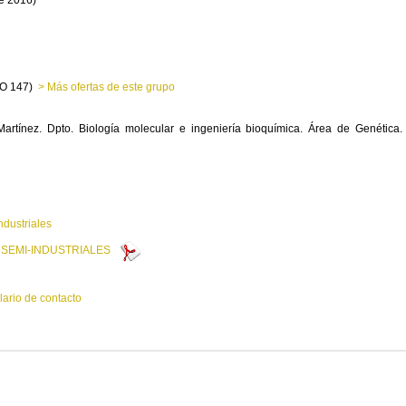
de 2016)
BIO 147)
> Más ofertas de este grupo
Martínez. Dpto. Biología molecular e ingeniería bioquímica. Área de Genética.
ndustriales
 SEMI-INDUSTRIALES
lario de contacto