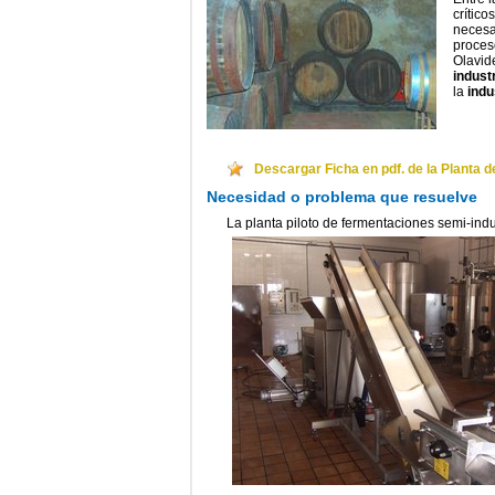
crítico
necesa
proces
Olavid
industr
la
indu
Descargar Ficha en pdf. de la Planta 
Necesidad o problema que resuelve
La planta piloto de fermentaciones semi-ind