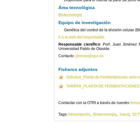
Disponible para el cliente (a partir de junio 
Área tecnológica
Biotecnologia
Equipo de investigación
Genética del control de la división celular (
Ir a la web del responsable.
Responsable científico
: Porf. Juan Jiménez 
Universidad Pablo de Olavide.
Contacto:
jjimmar@upo.es
Ficheros adjuntos
Solicitud_Planta de Fermentaciones semi-i
TARIFAS_PLANTA DE FERMENTACIONES
Contactar con la OTRI a través de nuestro
formu
Tags:
Alimentación
,
Biotecnología
,
Salud
,
SCT