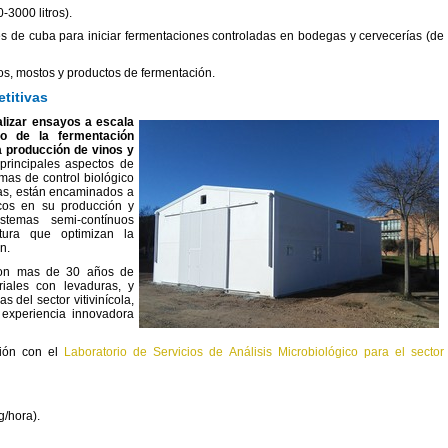
-3000 litros).
ies de cuba para iniciar fermentaciones controladas en bodegas y cervecerías (de
umos, mostos y productos de fermentación.
titivas
alizar ensayos a escala
to de la fermentación
a producción de vinos y
 principales aspectos de
mas de control biológico
sas, están encaminados a
icos en su producción y
istemas semi-contínuos
tura que optimizan la
n.
 con mas de 30 años de
riales con levaduras, y
del sector vitivinícola,
experiencia innovadora
ción con el
Laboratorio de Servicios de Análisis Microbiológico para el sector
g/hora).