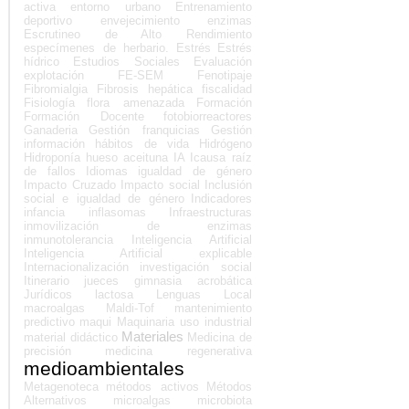
activa
entorno urbano
Entrenamiento
deportivo
envejecimiento
enzimas
Escrutineo de Alto Rendimiento
especímenes de herbario.
Estrés
Estrés
hídrico
Estudios Sociales
Evaluación
explotación
FE-SEM
Fenotipaje
Fibromialgia
Fibrosis hepática
fiscalidad
Fisiología
flora amenazada
Formación
Formación Docente
fotobiorreactores
Ganaderia
Gestión franquicias
Gestión
información
hábitos de vida
Hidrógeno
Hidroponía
hueso aceituna
IA
Icausa raíz
de fallos
Idiomas
igualdad de género
Impacto Cruzado
Impacto social
Inclusión
social e igualdad de género
Indicadores
infancia
inflasomas
Infraestructuras
inmovilización de enzimas
inmunotolerancia
Inteligencia Artificial
Inteligencia Artificial explicable
Internacionalización
investigación social
Itinerario
jueces gimnasia acrobática
Jurídicos
lactosa
Lenguas
Local
macroalgas
Maldi-Tof
mantenimiento
predictivo
maqui
Maquinaria uso industrial
Materiales
material didáctico
Medicina de
precisión
medicina regenerativa
medioambientales
Metagenoteca
métodos activos
Métodos
Alternativos
microalgas
microbiota