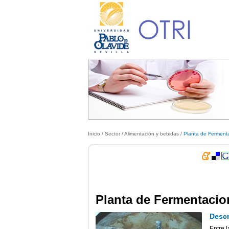
Inicio
/ Sector /
Alimentación y bebidas
/
Planta de Fermenta
Planta de Fermentacio
Descr
Entre 