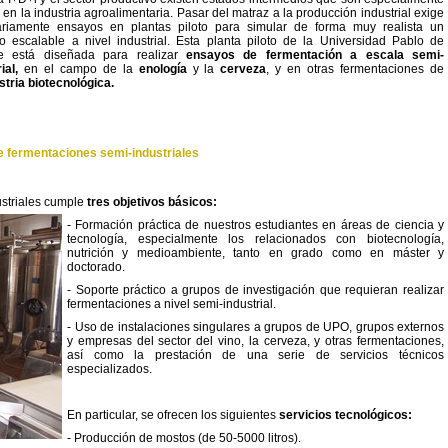
s en la industria agroalimentaria. Pasar del matraz a la producción industrial exige
riamente ensayos en plantas piloto para simular de forma muy realista un
o escalable a nivel industrial. Esta planta piloto de la Universidad Pablo de
e está diseñada para realizar
ensayos de fermentación a escala semi-
ial,
en el campo de la
enología
y la
cerveza
, y en otras fermentaciones de
stria biotecnológica.
de fermentaciones semi-industriales
ustriales cumple
tres objetivos básicos:
- Formación práctica de nuestros estudiantes en áreas de ciencia y
tecnología, especialmente los relacionados con biotecnología,
nutrición y medioambiente, tanto en grado como en máster y
doctorado.
- Soporte práctico a grupos de investigación que requieran realizar
fermentaciones a nivel semi-industrial.
- Uso de instalaciones singulares a grupos de UPO, grupos externos
y empresas del sector del vino, la cerveza, y otras fermentaciones,
así como la prestación de una serie de servicios técnicos
especializados.
En particular, se ofrecen los siguientes
servicios tecnológicos:
- Producción de mostos (
de 50-5000 litros).