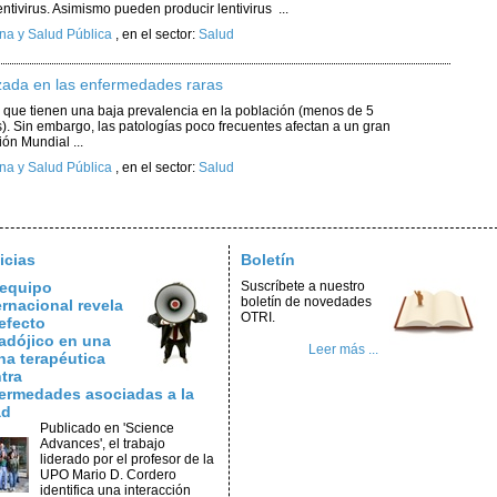
tivirus. Asimismo pueden producir lentivirus ...
na y Salud Pública
,
en el sector:
Salud
izada en las enfermedades raras
que tienen una baja prevalencia en la población (menos de 5
). Sin embargo, las patologías poco frecuentes afectan a un gran
ón Mundial ...
na y Salud Pública
,
en el sector:
Salud
icias
Boletín
equipo
Suscríbete a nuestro
boletín de novedades
ernacional revela
OTRI.
efecto
adójico en una
Leer más ...
na terapéutica
tra
ermedades asociadas a la
ad
Publicado en 'Science
Advances', el trabajo
liderado por el profesor de la
UPO Mario D. Cordero
identifica una interacción