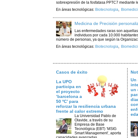
sobrexpresión de la fosfatasa PPTC7 mediante len
En áreas tecnológicas:
Biotecnologia
,
Biomedici
Medicina de Precisión personal
Las enfermedades raras son aquellas 
individuos por cada 10.000 habitantes
número de personas, ya que según la Organizaci
En áreas tecnológicas:
Biotecnologia
,
Biomedici
Casos de éxito
Not
Un 
La UPO
int
participa en
un 
el proyecto
par
‘barcelona a
dia
50 ºC’ para
con
reforzar la resiliencia urbana
enf
frente al calor extremo
ed
La Universidad Pablo de
Olavide, a través de su
Empresa de Base
Tecnológica (EBT) ‘MSIG
Smart Management’, aporta
capacidades avanzadas ...