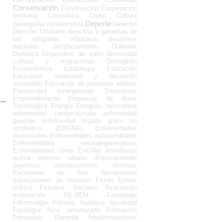
Conservación
Construcción
Cooperación
territorial
Cosmética
Crohn
Cultura
Deporte
demográfia
densiometría
Derecho
Derecho Tributario
derechos y garantías de
los obligados tributarios
desastres
naturales
desplazamiento
Diabetes
Dietética
Dispositivo de salto
Diversidad
cultural y migraciones
Drosophila
Ecosistémica
Edafología
Educación
Educación ambiental y desarrollo
sostenible
Educación de personas adultas
Electricidad
emergencias
Emociones
Emprendimiento
Empresas de Base
Tecnológica
Energía
Energías renovables
enfermedad cardiovascular
enfermedad
gaucher
enfermedad hígado graso no
alcohólica (EHGNA)
Enfermedades
lisosomales
Enfermedades mitocondriales
Enfermedades neurodegenerativas
Enfermedades raras
EnGNet
enseñanza
activa
entorno urbano
Entrenamiento
deportivo
envejecimiento
enzimas
Escrutineo de Alto Rendimiento
especímenes de herbario.
Estrés
Estrés
hídrico
Estudios Sociales
Evaluación
explotación
FE-SEM
Fenotipaje
Fibromialgia
Fibrosis hepática
fiscalidad
Fisiología
flora amenazada
Formación
Formación Docente
fotobiorreactores