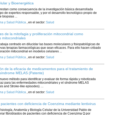
lular y Bioenergética
 prestan como consecuencia de la investigación básica desarrollada
po de expertos responsable, y por el desarrollo tecnológico propio de
 biopsias ...
na y Salud Pública
,
en el sector:
Salud
 de la mitofagia y proliferación mitocondrial como
s mitocondriales
rabaja centrado en dilucidar las bases moleculares y fisiopatológicas de
vas terapias farmacológicas que sean eficaces. Para ello hacen cribado
eración mitocondrial en modelos celulares ...
na y Salud Pública
,
en el sector:
Salud
ón de la eficacia de medicamentos para el tratamiento de
 síndrome MELAS (Patente)
 nuevo método para identificar y evaluar de forma rápida y robotizada
caz para las enfermedades mitocondriales y el síndrome MELAS
s and Stroke-like episodes). ...
na y Salud Pública
,
en el sector:
Salud
 pacientes con deficiencia de Coenzima mediante lentivirus
siología, Anatomía y Biología Celular de la Universidad Pablo de
erar fibroblastos de pacientes con deficiencia de Coenzima Q por