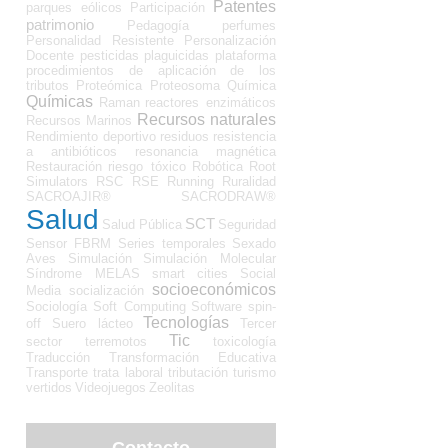
Patentes
parques eólicos
Participación
patrimonio
Pedagogía
perfumes
Personalidad Resistente
Personalización
Docente
pesticidas
plaguicidas
plataforma
procedimientos de aplicación de los
tributos
Proteómica
Proteosoma
Química
Químicas
Raman
reactores enzimáticos
Recursos naturales
Recursos Marinos
Rendimiento deportivo
residuos
resistencia
a antibióticos
resonancia magnética
Restauración
riesgo tóxico
Robótica
Root
Simulators
RSC
RSE
Running
Ruralidad
SACROAJIR®
SACRODRAW®
Salud
SCT
Salud Pública
Seguridad
Sensor FBRM
Series temporales
Sexado
Aves
Simulación
Simulación Molecular
Síndrome MELAS
smart cities
Social
socioeconómicos
Media
socialización
Sociología
Soft Computing
Software
spin-
Tecnologías
off
Suero lácteo
Tercer
Tic
sector
terremotos
toxicología
Traducción
Transformación Educativa
Transporte
trata laboral
tributación
turismo
vertidos
Videojuegos
Zeolitas