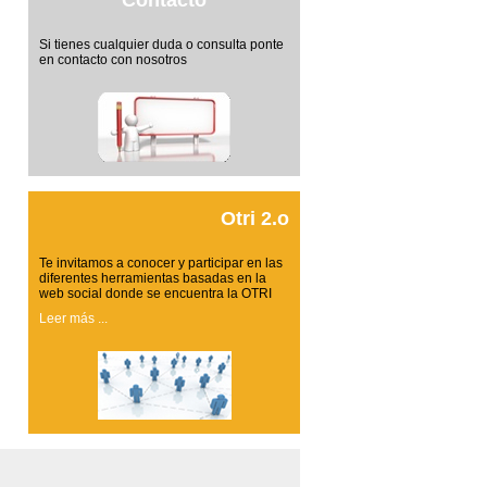
Contacto
Si tienes cualquier duda o consulta ponte
en contacto con nosotros
Otri 2.o
Te invitamos a conocer y participar en las
diferentes herramientas basadas en la
web social donde se encuentra la OTRI
Leer más ...