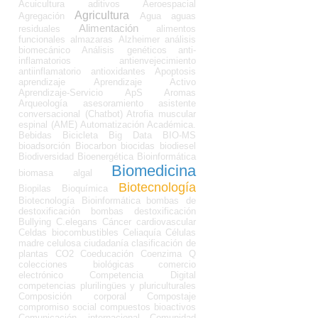
Acuicultura
aditivos
Aeroespacial
Agricultura
Agregación
Agua
aguas
Alimentación
residuales
alimentos
funcionales
almazaras
Alzheimer
análisis
biomecánico
Análisis genéticos
anti-
inflamatorios
antienvejecimiento
antiinflamatorio
antioxidantes
Apoptosis
aprendizaje
Aprendizaje Activo
Aprendizaje-Servicio
ApS
Aromas
Arqueología
asesoramiento
asistente
conversacional (Chatbot)
Atrofia muscular
espinal (AME)
Automatización Académica.
Bebidas
Bicicleta
Big Data
BIO-MS
bioadsorción
Biocarbon
biocidas
biodiesel
Biodiversidad
Bioenergética
Bioinformática
Biomedicina
biomasa algal
Biotecnología
Biopilas
Bioquímica
Biotecnología Bioinformática
bombas de
destoxificación
bombas destoxificación
Bullying
C.elegans
Cáncer
cardiovascular
Celdas biocombustibles
Celiaquía
Células
madre
celulosa
ciudadanía
clasificación de
plantas
CO2
Coeducación
Coenzima Q
colecciones biológicas
comercio
electrónico
Competencia Digital
competencias plurilingües y pluriculturales
Composición corporal
Compostaje
compromiso social
compuestos bioactivos
Comunicación internacional
Comunidad