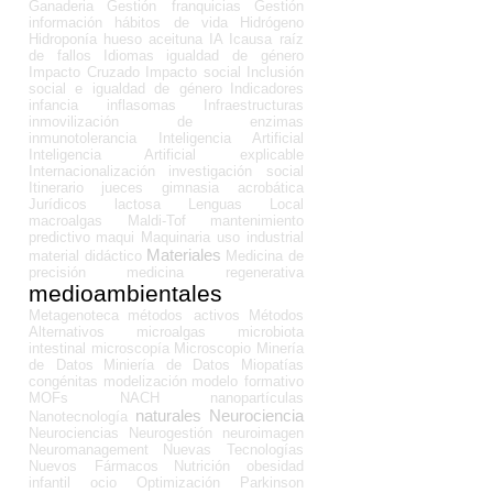
Ganaderia
Gestión franquicias
Gestión
información
hábitos de vida
Hidrógeno
Hidroponía
hueso aceituna
IA
Icausa raíz
de fallos
Idiomas
igualdad de género
Impacto Cruzado
Impacto social
Inclusión
social e igualdad de género
Indicadores
infancia
inflasomas
Infraestructuras
inmovilización de enzimas
inmunotolerancia
Inteligencia Artificial
Inteligencia Artificial explicable
Internacionalización
investigación social
Itinerario
jueces gimnasia acrobática
Jurídicos
lactosa
Lenguas
Local
macroalgas
Maldi-Tof
mantenimiento
predictivo
maqui
Maquinaria uso industrial
Materiales
material didáctico
Medicina de
precisión
medicina regenerativa
medioambientales
Metagenoteca
métodos activos
Métodos
Alternativos
microalgas
microbiota
intestinal
microscopía
Microscopio
Minería
de Datos
Miniería de Datos
Miopatías
congénitas
modelización
modelo formativo
MOFs
NACH
nanopartículas
naturales
Neurociencia
Nanotecnología
Neurociencias
Neurogestión
neuroimagen
Neuromanagement
Nuevas Tecnologías
Nuevos Fármacos
Nutrición
obesidad
infantil
ocio
Optimización
Parkinson