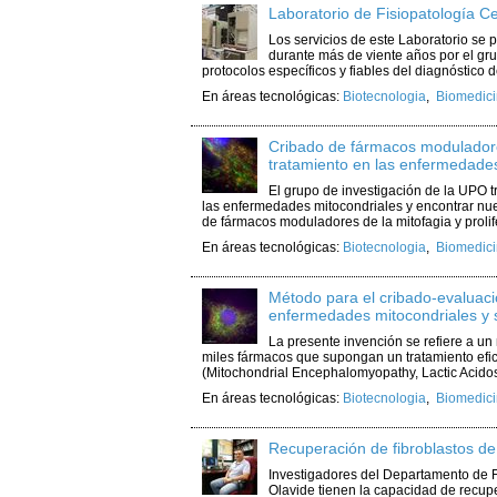
Laboratorio de Fisiopatología Ce
Los servicios de este Laboratorio se
durante más de viente años por el gru
protocolos específicos y fiables del diagnóstico de
En áreas tecnológicas:
Biotecnologia
,
Biomedici
Cribado de fármacos moduladores
tratamiento en las enfermedade
El grupo de investigación de la UPO t
las enfermedades mitocondriales y encontrar nue
de fármacos moduladores de la mitofagia y prolif
En áreas tecnológicas:
Biotecnologia
,
Biomedici
Método para el cribado-evaluaci
enfermedades mitocondriales y
La presente invención se refiere a un
miles fármacos que supongan un tratamiento efi
(Mitochondrial Encephalomyopathy, Lactic Acidosi
En áreas tecnológicas:
Biotecnologia
,
Biomedici
Recuperación de fibroblastos de
Investigadores del Departamento de Fi
Olavide tienen la capacidad de recup