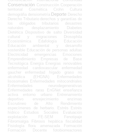
Conservación
Construcción
Cooperación
territorial
Cosmética
Crohn
Cultura
Deporte
demográfia
densiometría
Derecho
Derecho Tributario
derechos y garantías de
los obligados tributarios
desastres
naturales
desplazamiento
Diabetes
Dietética
Dispositivo de salto
Diversidad
cultural y migraciones
Drosophila
Ecosistémica
Edafología
Educación
Educación ambiental y desarrollo
sostenible
Educación de personas adultas
Electricidad
emergencias
Emociones
Emprendimiento
Empresas de Base
Tecnológica
Energía
Energías renovables
enfermedad cardiovascular
enfermedad
gaucher
enfermedad hígado graso no
alcohólica (EHGNA)
Enfermedades
lisosomales
Enfermedades mitocondriales
Enfermedades neurodegenerativas
Enfermedades raras
EnGNet
enseñanza
activa
entorno urbano
Entrenamiento
deportivo
envejecimiento
enzimas
Escrutineo de Alto Rendimiento
especímenes de herbario.
Estrés
Estrés
hídrico
Estudios Sociales
Evaluación
explotación
FE-SEM
Fenotipaje
Fibromialgia
Fibrosis hepática
fiscalidad
Fisiología
flora amenazada
Formación
Formación Docente
fotobiorreactores