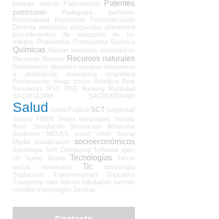
Patentes
parques eólicos
Participación
patrimonio
Pedagogía
perfumes
Personalidad Resistente
Personalización
Docente
pesticidas
plaguicidas
plataforma
procedimientos de aplicación de los
tributos
Proteómica
Proteosoma
Química
Químicas
Raman
reactores enzimáticos
Recursos naturales
Recursos Marinos
Rendimiento deportivo
residuos
resistencia
a antibióticos
resonancia magnética
Restauración
riesgo tóxico
Robótica
Root
Simulators
RSC
RSE
Running
Ruralidad
SACROAJIR®
SACRODRAW®
Salud
SCT
Salud Pública
Seguridad
Sensor FBRM
Series temporales
Sexado
Aves
Simulación
Simulación Molecular
Síndrome MELAS
smart cities
Social
socioeconómicos
Media
socialización
Sociología
Soft Computing
Software
spin-
Tecnologías
off
Suero lácteo
Tercer
Tic
sector
terremotos
toxicología
Traducción
Transformación Educativa
Transporte
trata laboral
tributación
turismo
vertidos
Videojuegos
Zeolitas