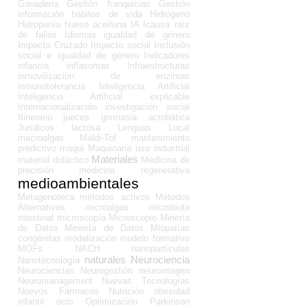
Ganaderia
Gestión franquicias
Gestión
información
hábitos de vida
Hidrógeno
Hidroponía
hueso aceituna
IA
Icausa raíz
de fallos
Idiomas
igualdad de género
Impacto Cruzado
Impacto social
Inclusión
social e igualdad de género
Indicadores
infancia
inflasomas
Infraestructuras
inmovilización de enzimas
inmunotolerancia
Inteligencia Artificial
Inteligencia Artificial explicable
Internacionalización
investigación social
Itinerario
jueces gimnasia acrobática
Jurídicos
lactosa
Lenguas
Local
macroalgas
Maldi-Tof
mantenimiento
predictivo
maqui
Maquinaria uso industrial
Materiales
material didáctico
Medicina de
precisión
medicina regenerativa
medioambientales
Metagenoteca
métodos activos
Métodos
Alternativos
microalgas
microbiota
intestinal
microscopía
Microscopio
Minería
de Datos
Miniería de Datos
Miopatías
congénitas
modelización
modelo formativo
MOFs
NACH
nanopartículas
naturales
Neurociencia
Nanotecnología
Neurociencias
Neurogestión
neuroimagen
Neuromanagement
Nuevas Tecnologías
Nuevos Fármacos
Nutrición
obesidad
infantil
ocio
Optimización
Parkinson