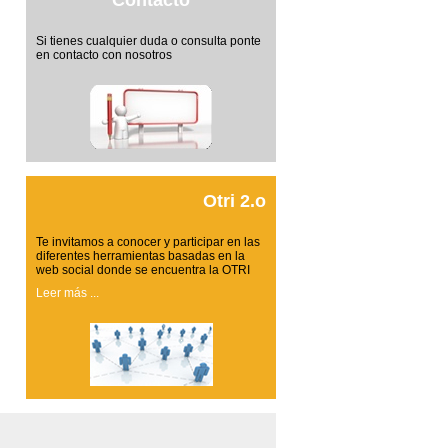
Contacto
Si tienes cualquier duda o consulta ponte
en contacto con nosotros
Otri 2.o
Te invitamos a conocer y participar en las
diferentes herramientas basadas en la
web social donde se encuentra la OTRI
Leer más ...