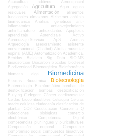
Acuicultura
aditivos
Aeroespacial
Agricultura
Agregación
Agua
aguas
Alimentación
residuales
alimentos
funcionales
almazaras
Alzheimer
análisis
biomecánico
Análisis genéticos
anti-
inflamatorios
antienvejecimiento
antiinflamatorio
antioxidantes
Apoptosis
aprendizaje
Aprendizaje Activo
Aprendizaje-Servicio
ApS
Aromas
Arqueología
asesoramiento
asistente
conversacional (Chatbot)
Atrofia muscular
espinal (AME)
Automatización Académica.
Bebidas
Bicicleta
Big Data
BIO-MS
bioadsorción
Biocarbon
biocidas
biodiesel
Biodiversidad
Bioenergética
Bioinformática
Biomedicina
biomasa algal
Biotecnología
Biopilas
Bioquímica
Biotecnología Bioinformática
bombas de
destoxificación
bombas destoxificación
Bullying
C.elegans
Cáncer
cardiovascular
Celdas biocombustibles
Celiaquía
Células
madre
celulosa
ciudadanía
clasificación de
plantas
CO2
Coeducación
Coenzima Q
colecciones biológicas
comercio
electrónico
Competencia Digital
competencias plurilingües y pluriculturales
Composición corporal
Compostaje
compromiso social
compuestos bioactivos
Comunicación internacional
Comunidad