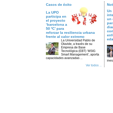
Casos de éxito
Not
Un 
La UPO
int
participa en
un 
el proyecto
par
‘barcelona a
dia
50 ºC’ para
con
reforzar la resiliencia urbana
enf
frente al calor extremo
ed
La Universidad Pablo de
Olavide, a través de su
Empresa de Base
Tecnológica (EBT) ‘MSIG
Smart Management’, aporta
capacidades avanzadas ...
ines
Ver todos ...