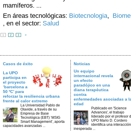
mamíferos. ...
En áreas tecnológicas:
Biotecnologia
,
Biomed
,
en el sector:
Salud
1
2
3
>
Casos de éxito
Noticias
Un equipo
La UPO
internacional revela
participa en
un efecto
el proyecto
paradójico en una
‘barcelona a
diana terapéutica
50 ºC’ para
contra
reforzar la resiliencia urbana
enfermedades asociadas a l
frente al calor extremo
edad
La Universidad Pablo de
Publicado en 'Science
Olavide, a través de su
Advances', el trabajo
Empresa de Base
liderado por el profesor d
Tecnológica (EBT) ‘MSIG
UPO Mario D. Cordero
Smart Management’, aporta
identifica una interacción
capacidades avanzadas ...
inesperada ...