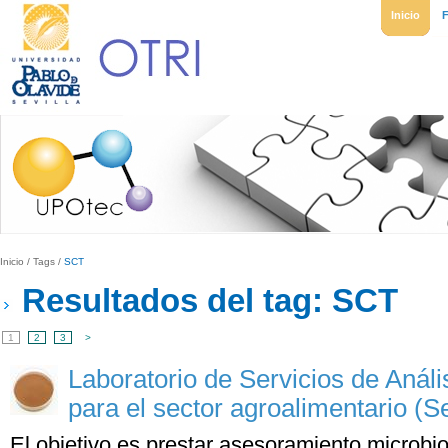
Inicio
Inicio
/
Tags
/
SCT
Resultados del tag: SCT
1
2
3
>
Laboratorio de Servicios de Análi
para el sector agroalimentario (
El objetivo es prestar asesoramiento microbio