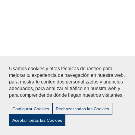
Usamos cookies y otras técnicas de rastreo para
Aviso Legal
/
Privacidad
/
Accesibilidad
/
Contacto
mejorar tu experiencia de navegación en nuestra web,
para mostrarte contenidos personalizados y anuncios
adecuados, para analizar el tráfico en nuestra web y
© 2012-2024 Universidad Pablo de Olavide - Centro de Estudios
para comprender de dónde llegan nuestros visitantes.
de Postgrado.-Tel:+34- 954 977 905
Configurar Cookies
Rechazar todas las Cookies
Aceptar todas las Cookies