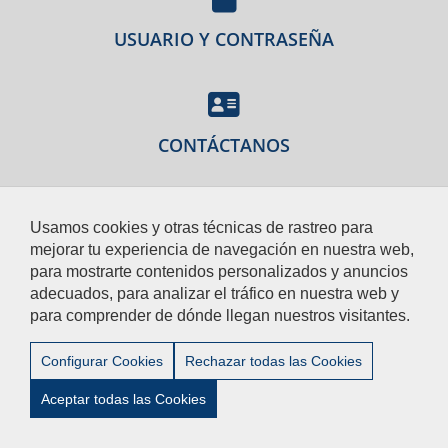
USUARIO Y CONTRASEÑA
CONTÁCTANOS
Usamos cookies y otras técnicas de rastreo para
CITA PREVIA
mejorar tu experiencia de navegación en nuestra web,
para mostrarte contenidos personalizados y anuncios
adecuados, para analizar el tráfico en nuestra web y
para comprender de dónde llegan nuestros visitantes.
Aviso Legal
/
Privacidad
/
Accesibilidad
/
Contacto
Configurar Cookies
Rechazar todas las Cookies
Aceptar todas las Cookies
© 2012-2024 Universidad Pablo de Olavide - Centro de Estudios
de Postgrado.-Tel:+34- 954 977 905