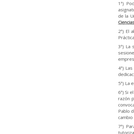
1ª) Po
asignat
de la U
Ciencia
2ª) El 
Práctic
3ª) La 
sesione
empres
4ª) Las
dedicac
5ª) La 
6ª) Si 
razón p
convoca
Pablo d
cambio 
7ª) Par
tutoriz