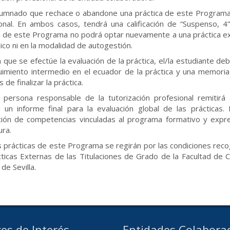
alumnado que rechace o abandone una práctica de este Programa 
onal. En ambos casos, tendrá una calificación de “Suspenso, 
a de este Programa no podrá optar nuevamente a una práctica ex
co ni en la modalidad de autogestión.
a que se efectúe la evaluación de la práctica, el/la estudiante d
imiento intermedio en el ecuador de la práctica y una memoria 
de finalizar la práctica.
 persona responsable de la tutorización profesional remitir
a un informe final para la evaluación global de las prácticas
ción de competencias vinculadas al programa formativo y expr
ura.
s prácticas de este Programa se regirán por las condiciones rec
cticas Externas de las Titulaciones de Grado de la Facultad de 
de Sevilla.
es de Interés
Entidades Colabora