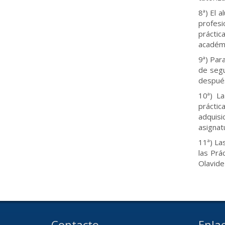
8ª) El 
profesi
práctic
académi
9ª) Par
de segu
después 
10ª) La
práctic
adquisi
asignat
11ª) La
las Prá
Olavide 
Contacto
Enlac