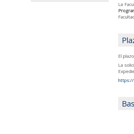
La Facu
Program
Faculta
Pla
El plaz
La soli
Expedie
https:/
Bas