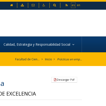
inicio
Mapa web
Contacto
Accesibilidad
Buscador
es
en
Calidad, Estrategia y Responsabilidad Social
Facultad de Ciencias Empresariales
Inicio
Prácticas en empresas
Descargar Pdf
ia
DE EXCELENCIA