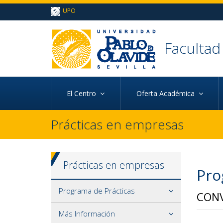
Ir al contenido principal de la página (alt + s)
UPO
Ir a la cabecera de la página (alt + c)
Ir al pie de la página (alt + p)
Ir al menú principal (alt + u)
Facultad
El Centro
Oferta Académica
Prácticas en empresas
Prácticas en empresas
Pro
Programa de Prácticas
CONV
Más Información