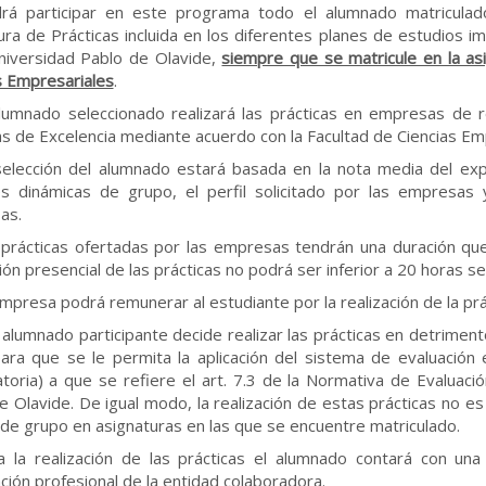
drá participar en este programa todo el alumnado matricula
ura de Prácticas incluida en los diferentes planes de estudios i
niversidad Pablo de Olavide,
siempre que se matricule en la as
s Empresariales
.
alumnado seleccionado realizará las prácticas en empresas de r
as de Excelencia mediante acuerdo con la Facultad de Ciencias Em
selección del alumnado estará basada en la nota media del exp
s dinámicas de grupo, el perfil solicitado por las empresas 
as.
 prácticas ofertadas por las empresas tendrán una duración que
ión presencial de las prácticas no podrá ser inferior a 20 horas s
empresa podrá remunerar al estudiante por la realización de la prá
el alumnado participante decide realizar las prácticas en detrimen
ara que se le permita la aplicación del sistema de evaluación 
toria) a que se refiere el art. 7.3 de la Normativa de Evaluac
e Olavide. De igual modo, la realización de estas prácticas no es
de grupo en asignaturas en las que se encuentre matriculado.
a la realización de las prácticas el alumnado contará con una
ación profesional de la entidad colaboradora.