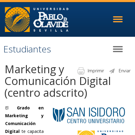
Toggle
navigati
Estudiantes
Toggle
navigati
Marketing y
Imprimir
Enviar
Comunicación Digital
(centro adscrito)
El
Grado en
Marketing y
Comunicación
Digital
te capacita