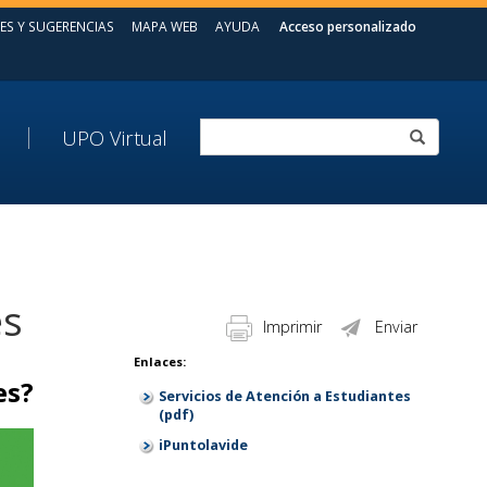
ES Y SUGERENCIAS
MAPA WEB
AYUDA
Acceso personalizado
UPO Virtual
es
Imprimir
Enviar
Enlaces:
tes?
Servicios de Atención a Estudiantes
(pdf)
iPuntolavide