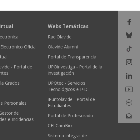
irtual
Webs Temáticas
ectrónica
RadiOlavide
Electrónico Oficial
Olavide Alumni
tual
Portal de Transparencia
avide - Portal de
UPOinvestiga - Portal de la
ntes
investigación
ula Grados
UPOtec - Servicios
Tecnológicos e I+D
iPuntolavide - Portal de
os Personales
Estudiantes
Gestor de
Portal de Profesorado
udes e Incidencias
CEI CamBio
Sistema Integral de