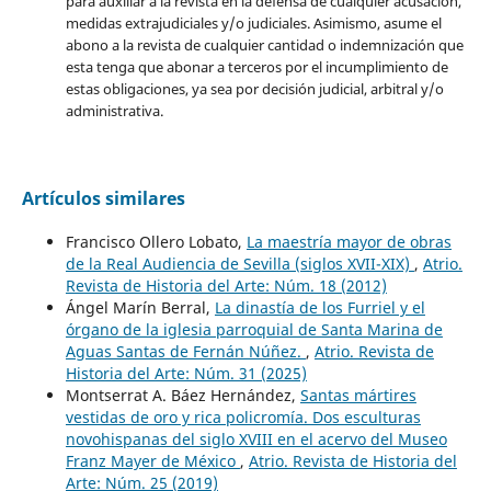
para auxiliar a la revista en la defensa de cualquier acusación,
medidas extrajudiciales y/o judiciales. Asimismo, asume el
abono a la revista de cualquier cantidad o indemnización que
esta tenga que abonar a terceros por el incumplimiento de
estas obligaciones, ya sea por decisión judicial, arbitral y/o
administrativa.
Artículos similares
Francisco Ollero Lobato,
La maestría mayor de obras
de la Real Audiencia de Sevilla (siglos XVII-XIX)
,
Atrio.
Revista de Historia del Arte: Núm. 18 (2012)
Ángel Marín Berral,
La dinastía de los Furriel y el
órgano de la iglesia parroquial de Santa Marina de
Aguas Santas de Fernán Núñez.
,
Atrio. Revista de
Historia del Arte: Núm. 31 (2025)
Montserrat A. Báez Hernández,
Santas mártires
vestidas de oro y rica policromía. Dos esculturas
novohispanas del siglo XVIII en el acervo del Museo
Franz Mayer de México
,
Atrio. Revista de Historia del
Arte: Núm. 25 (2019)