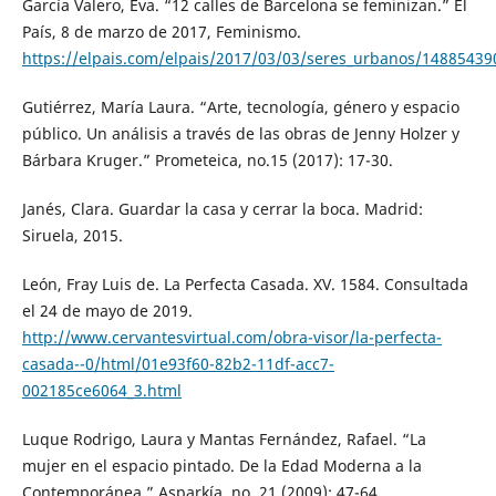
García Valero, Eva. “12 calles de Barcelona se feminizan.” El
País, 8 de marzo de 2017, Feminismo.
https://elpais.com/elpais/2017/03/03/seres_urbanos/1488543
Gutiérrez, María Laura. “Arte, tecnología, género y espacio
público. Un análisis a través de las obras de Jenny Holzer y
Bárbara Kruger.” Prometeica, no.15 (2017): 17-30.
Janés, Clara. Guardar la casa y cerrar la boca. Madrid:
Siruela, 2015.
León, Fray Luis de. La Perfecta Casada. XV. 1584. Consultada
el 24 de mayo de 2019.
http://www.cervantesvirtual.com/obra-visor/la-perfecta-
casada--0/html/01e93f60-82b2-11df-acc7-
002185ce6064_3.html
Luque Rodrigo, Laura y Mantas Fernández, Rafael. “La
mujer en el espacio pintado. De la Edad Moderna a la
Contemporánea.” Asparkía, no. 21 (2009): 47-64.