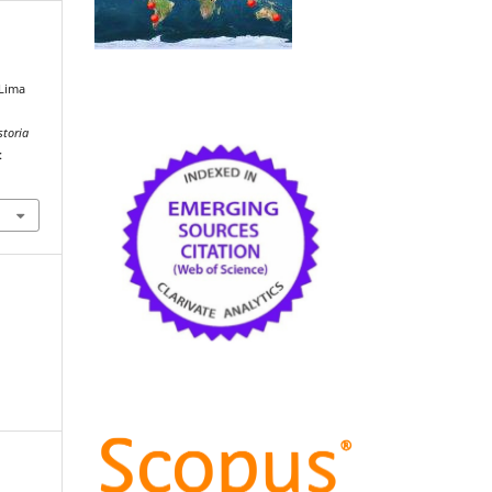
 Lima
y
storia
: