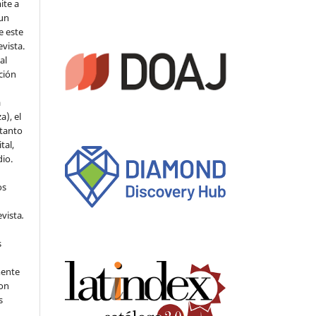
ite a
 un
e este
evista.
al
ción
a
a), el
 tanto
tal,
io.
os
evista
.
s
mente
con
s