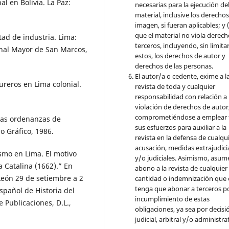
al en Bolivia. La Paz:
necesarias para la ejecución de
material, inclusive los derecho
imagen, si fueran aplicables; y (
que el material no viola derec
tad de industria. Lima:
terceros, incluyendo, sin limita
onal Mayor de San Marcos,
estos, los derechos de autor y
derechos de las personas.
El autor/a o cedente, exime a l
reros en Lima colonial.
revista de toda y cualquier
responsabilidad con relación a 
violación de derechos de autor
comprometiéndose a emplear 
Las ordenanzas de
sus esfuerzos para auxiliar a la
ño Gráfico, 1986.
revista en la defensa de cualqu
acusación, medidas extrajudici
smo en Lima. El motivo
y/o judiciales. Asimismo, asume
a Catalina (1662).” En
abono a la revista de cualquier
León 29 de setiembre a 2
cantidad o indemnización que 
tenga que abonar a terceros po
spañol de Historia del
incumplimiento de estas
 Publicaciones, D.L.,
obligaciones, ya sea por decisi
judicial, arbitral y/o administra