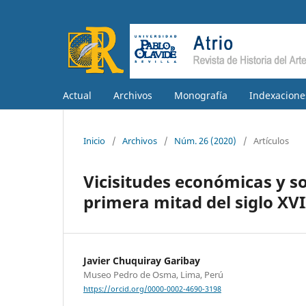
Actual
Archivos
Monografía
Indexacione
Inicio
/
Archivos
/
Núm. 26 (2020)
/
Artículos
Vicisitudes económicas y soc
primera mitad del siglo XVII
Javier Chuquiray Garibay
Museo Pedro de Osma, Lima, Perú
https://orcid.org/0000-0002-4690-3198