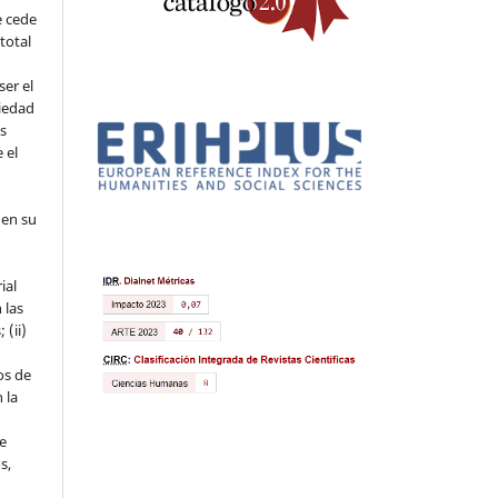
e cede
 total
ser el
piedad
os
 el
 en su
ial
 las
 (ii)
os de
 la
ue
s,