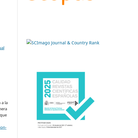
ual
.
 a la
imera
 que
ion-