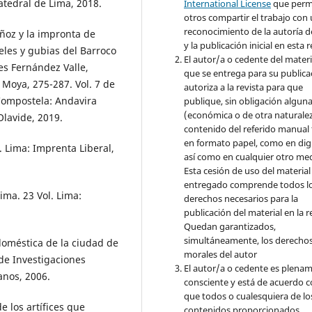
atedral de Lima, 2018.
International License
que perm
otros compartir el trabajo con
reconocimiento de la autoría d
uñoz y la impronta de
y la publicación inicial en esta r
eles y gubias del Barroco
El autor/a o cedente del materi
es Fernández Valle,
que se entrega para su publica
Moya, 275-287. Vol. 7 de
autoriza a la revista para que
Compostela: Andavira
publique, sin obligación algun
(económica o de otra naturalez
Olavide, 2019.
contenido del referido manual
en formato papel, como en digi
. Lima: Imprenta Liberal,
así como en cualquier otro med
Esta cesión de uso del material
entregado comprende todos l
ima. 23 Vol. Lima:
derechos necesarios para la
publicación del material en la r
Quedan garantizados,
simultáneamente, los derecho
doméstica de la ciudad de
morales del autor
 de Investigaciones
El autor/a o cedente es plena
anos, 2006.
consciente y está de acuerdo 
que todos o cualesquiera de lo
e los artífices que
contenidos proporcionados,