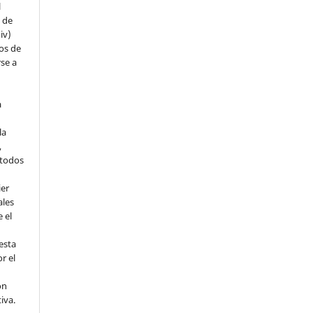
l
s de
iv)
hos de
rse a
a
la
,
todos
ier
ales
 el
esta
r el
ón
tiva.