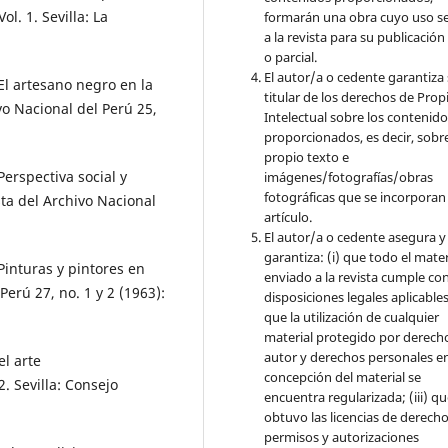
ol. 1. Sevilla: La
formarán una obra cuyo uso s
a la revista para su publicación
o parcial.
El autor/a o cedente garantiza 
El artesano negro en la
titular de los derechos de Pro
vo Nacional del Perú 25,
Intelectual sobre los contenid
proporcionados, es decir, sobre
propio texto e
erspectiva social y
imágenes/fotografías/obras
fotográficas que se incorporan
ta del Archivo Nacional
artículo.
El autor/a o cedente asegura y
garantiza: (i) que todo el mater
Pinturas y pintores en
enviado a la revista cumple con
Perú 27, no. 1 y 2 (1963):
disposiciones legales aplicables;
que la utilización de cualquier
material protegido por derech
autor y derechos personales en
el arte
concepción del material se
. Sevilla: Consejo
encuentra regularizada; (iii) q
obtuvo las licencias de derecho
permisos y autorizaciones