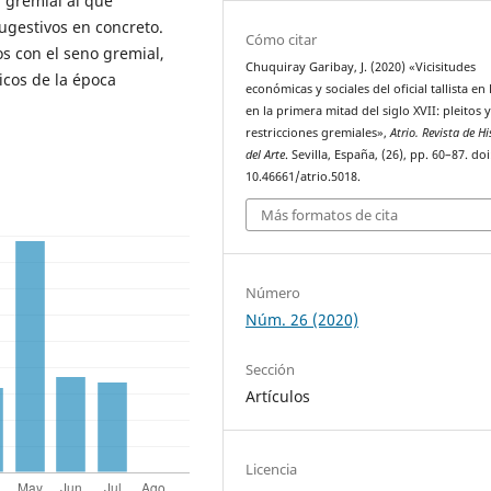
n gremial al que
ugestivos en concreto.
Cómo citar
os con el seno gremial,
Chuquiray Garibay, J. (2020) «Vicisitudes
cos de la época
económicas y sociales del oficial tallista en
en la primera mitad del siglo XVII: pleitos 
restricciones gremiales»,
Atrio. Revista de Hi
del Arte
. Sevilla, España, (26), pp. 60–87. doi
10.46661/atrio.5018.
Más formatos de cita
Número
Núm. 26 (2020)
Sección
Artículos
Licencia