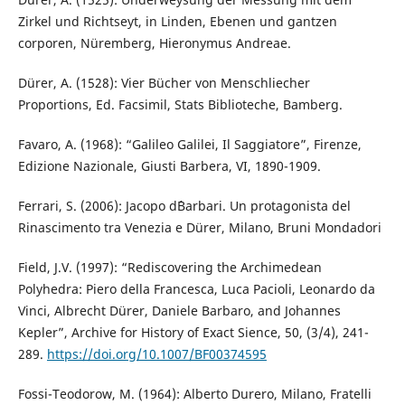
Zirkel und Richtseyt, in Linden, Ebenen und gantzen
corporen, Nüremberg, Hieronymus Andreae.
Dürer, A. (1528): Vier Bücher von Menschliecher
Proportions, Ed. Facsimil, Stats Biblioteche, Bamberg.
Favaro, A. (1968): “Galileo Galilei, Il Saggiatore”, Firenze,
Edizione Nazionale, Giusti Barbera, VI, 1890-1909.
Ferrari, S. (2006): Jacopo d´Barbari. Un protagonista del
Rinascimento tra Venezia e Dürer, Milano, Bruni Mondadori
Field, J.V. (1997): “Rediscovering the Archimedean
Polyhedra: Piero della Francesca, Luca Pacioli, Leonardo da
Vinci, Albrecht Dürer, Daniele Barbaro, and Johannes
Kepler”, Archive for History of Exact Sience, 50, (3/4), 241-
289.
https://doi.org/10.1007/BF00374595
Fossi-Teodorow, M. (1964): Alberto Durero, Milano, Fratelli