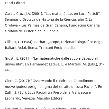
Fabri Editori.
García Cruz, J.A. (2001): “Las matemáticas en Luca Pacioli”,
Seminario Orotava de Historia de la Ciencia, año X, La
Orotava – Las Palmas de Gran Canaria, Fundación Canaria
Orotava de Historia de la Ciencia.
Gilbert, C. (1984): Barbari, Jacopo, Dizionari Biografico degli
Italiani, Vol.6, Roma, Treccani Enciclopedia.
Giusti, E. (2011): “Le matematiche dalle scuole d´abaco all
´universitá”. En Hernández Esteve, E. e Martelli, M. (Eds.), 31-
44.
Glori, C. (2017): “Osservando il cuadro de Capodimonte:
nuove ipotesi per gli enigma del ritratto di Luca Pacioli”. En
Zuffi, S. (Ed.): Luca Pacioli tra Piero della Francesca e
Leonardo, Venezia, Marsilio Editore.
Grayson, E. Argan, G.C. (1960): Alberti, Leon Battista,