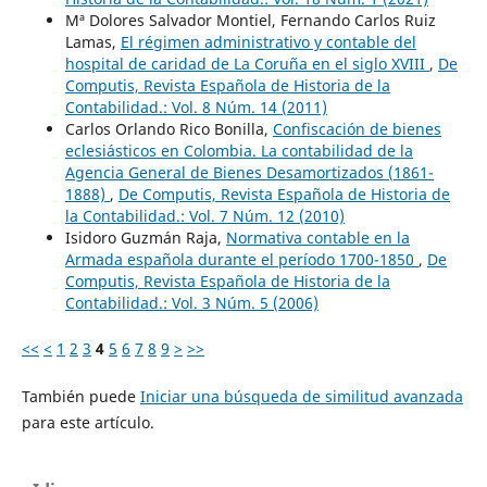
Mª Dolores Salvador Montiel, Fernando Carlos Ruiz
Lamas,
El régimen administrativo y contable del
hospital de caridad de La Coruña en el siglo XVIII
,
De
Computis, Revista Española de Historia de la
Contabilidad.: Vol. 8 Núm. 14 (2011)
Carlos Orlando Rico Bonilla,
Confiscación de bienes
eclesiásticos en Colombia. La contabilidad de la
Agencia General de Bienes Desamortizados (1861-
1888)
,
De Computis, Revista Española de Historia de
la Contabilidad.: Vol. 7 Núm. 12 (2010)
Isidoro Guzmán Raja,
Normativa contable en la
Armada española durante el período 1700-1850
,
De
Computis, Revista Española de Historia de la
Contabilidad.: Vol. 3 Núm. 5 (2006)
<<
<
1
2
3
4
5
6
7
8
9
>
>>
También puede
Iniciar una búsqueda de similitud avanzada
para este artículo.