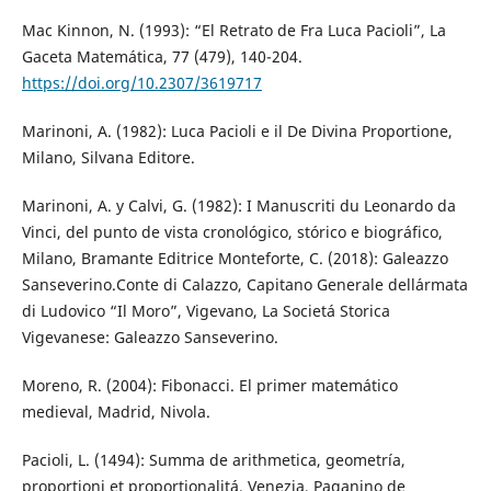
Mac Kinnon, N. (1993): “El Retrato de Fra Luca Pacioli”, La
Gaceta Matemática, 77 (479), 140-204.
https://doi.org/10.2307/3619717
Marinoni, A. (1982): Luca Pacioli e il De Divina Proportione,
Milano, Silvana Editore.
Marinoni, A. y Calvi, G. (1982): I Manuscriti du Leonardo da
Vinci, del punto de vista cronológico, stórico e biográfico,
Milano, Bramante Editrice Monteforte, C. (2018): Galeazzo
Sanseverino.Conte di Calazzo, Capitano Generale dell´armata
di Ludovico “Il Moro”, Vigevano, La Societá Storica
Vigevanese: Galeazzo Sanseverino.
Moreno, R. (2004): Fibonacci. El primer matemático
medieval, Madrid, Nivola.
Pacioli, L. (1494): Summa de arithmetica, geometría,
proportioni et proportionalitá, Venezia, Paganino de