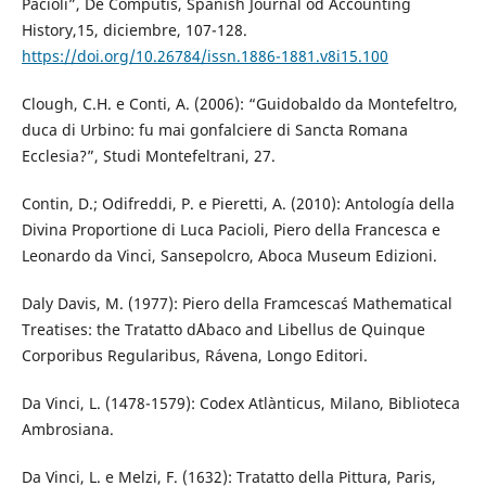
Pacioli”, De Computis, Spanish Journal od Accounting
History,15, diciembre, 107-128.
https://doi.org/10.26784/issn.1886-1881.v8i15.100
Clough, C.H. e Conti, A. (2006): “Guidobaldo da Montefeltro,
duca di Urbino: fu mai gonfalciere di Sancta Romana
Ecclesia?”, Studi Montefeltrani, 27.
Contin, D.; Odifreddi, P. e Pieretti, A. (2010): Antología della
Divina Proportione di Luca Pacioli, Piero della Francesca e
Leonardo da Vinci, Sansepolcro, Aboca Museum Edizioni.
Daly Davis, M. (1977): Piero della Framcesca´s Mathematical
Treatises: the Tratatto d´Abaco and Libellus de Quinque
Corporibus Regularibus, Rávena, Longo Editori.
Da Vinci, L. (1478-1579): Codex Atlànticus, Milano, Biblioteca
Ambrosiana.
Da Vinci, L. e Melzi, F. (1632): Tratatto della Pittura, Paris,