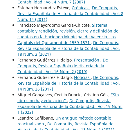
Contabilidad.: Vol. 4 Núm. 7 (2007)
Esteban Hernández Esteve,
Crónicas
,
De Computis,
Revista Española de Historia de la Contabilidad.: Vol. 8
Núm. 14 (2011)
Francisco Mayordomo García-Chicote,
Sistema
contable y rendición, revisión, cierre y definición de
cuentas en la Hacienda Municipal de Valencia. Los
Capitols del Quitament de 1559-1571
,
De Computis,
Revista Española de Historia de la Contabilidad.: Vol.
18 Núm. 2 (2021)
Fernando Gutiérrez Hidalgo,
Presentación
,
De
Computis, Revista Española de Historia de la
Contabilidad.: Vol. 16 Núm. 2 (2019)
Fernando Gutiérrez Hidalgo,
Noticias
,
De Computis,
Revista Española de Historia de la Contabilidad.: Vol.
14 Núm. 26 (2017)
Miguel Gonçalves, Cecília Duarte, Cristina Góis,
“Sin
libros no hay educación”
,
De Computis, Revista
Española de Historia de la Contabilidad.: Vol. 19 Núm.
1 (2022)
Leandro Cañibano,
Un antiguo método contable
reactualizado
,
De Computis, Revista Española de
Historia de la Contabilidad.: Vol. 18 Núm. 1 (2021)