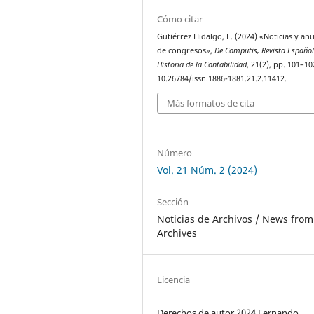
Cómo citar
Gutiérrez Hidalgo, F. (2024) «Noticias y an
de congresos»,
De Computis, Revista Español
Historia de la Contabilidad
, 21(2), pp. 101–10
10.26784/issn.1886-1881.21.2.11412.
Más formatos de cita
Número
Vol. 21 Núm. 2 (2024)
Sección
Noticias de Archivos / News from
Archives
Licencia
Derechos de autor 2024 Fernando