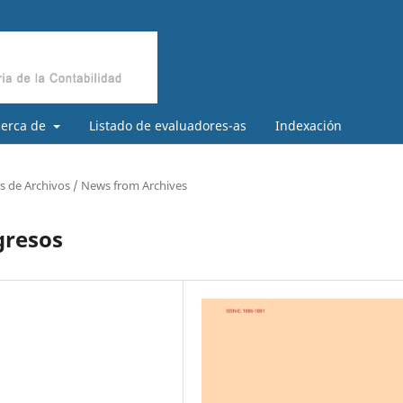
cerca de
Listado de evaluadores-as
Indexación
as de Archivos / News from Archives
gresos