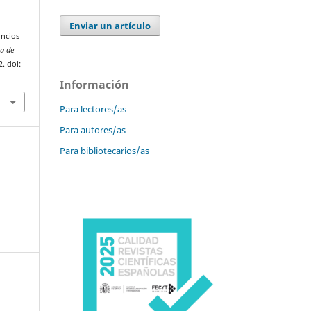
Enviar un artículo
uncios
a de
2. doi:
Información
Para lectores/as
Para autores/as
Para bibliotecarios/as