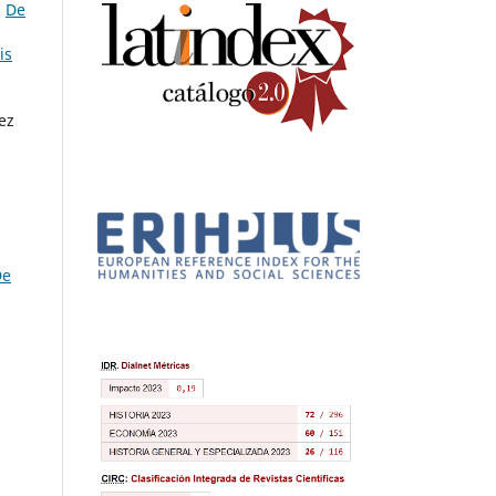
,
De
is
ez
De