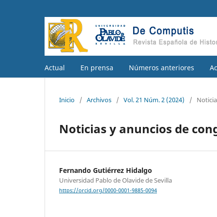
Actual
En prensa
Números anteriores
A
Inicio
/
Archivos
/
Vol. 21 Núm. 2 (2024)
/
Notici
Noticias y anuncios de con
Fernando Gutiérrez Hidalgo
Universidad Pablo de Olavide de Sevilla
https://orcid.org/0000-0001-9885-0094