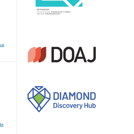
ual
de