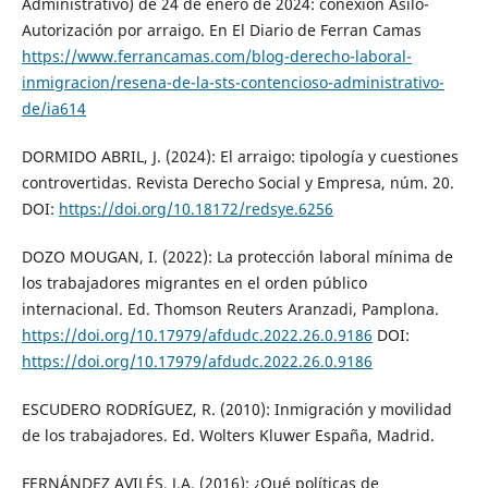
Administrativo) de 24 de enero de 2024: conexión Asilo-
Autorización por arraigo. En El Diario de Ferran Camas
https://www.ferrancamas.com/blog-derecho-laboral-
inmigracion/resena-de-la-sts-contencioso-administrativo-
de/ia614
DORMIDO ABRIL, J. (2024): El arraigo: tipología y cuestiones
controvertidas. Revista Derecho Social y Empresa, núm. 20.
DOI:
https://doi.org/10.18172/redsye.6256
DOZO MOUGAN, I. (2022): La protección laboral mínima de
los trabajadores migrantes en el orden público
internacional. Ed. Thomson Reuters Aranzadi, Pamplona.
https://doi.org/10.17979/afdudc.2022.26.0.9186
DOI:
https://doi.org/10.17979/afdudc.2022.26.0.9186
ESCUDERO RODRÍGUEZ, R. (2010): Inmigración y movilidad
de los trabajadores. Ed. Wolters Kluwer España, Madrid.
FERNÁNDEZ AVILÉS, J.A. (2016): ¿Qué políticas de