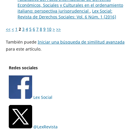
Económicos, Sociales y Culturales en el ordenamiento
italiano: perspectiva jurisprudencial
,
Lex Social:
Revista de Derechos Sociales: Vol. 6 Núm. 1 (2016)
<<
<
1
2
3
4
5
6
7
8
9
10
>
>>
También puede
Iniciar una búsqueda de similitud avanzada
para este artículo.
Redes sociales
Lex Social
@LexRevista