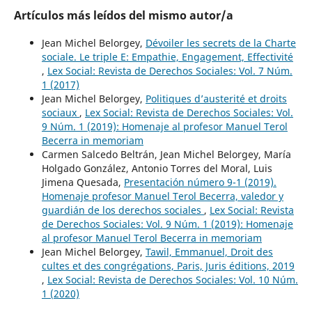
Artículos más leídos del mismo autor/a
Jean Michel Belorgey,
Dévoiler les secrets de la Charte
sociale. Le triple E: Empathie, Engagement, Effectivité
,
Lex Social: Revista de Derechos Sociales: Vol. 7 Núm.
1 (2017)
Jean Michel Belorgey,
Politiques d’austerité et droits
sociaux
,
Lex Social: Revista de Derechos Sociales: Vol.
9 Núm. 1 (2019): Homenaje al profesor Manuel Terol
Becerra in memoriam
Carmen Salcedo Beltrán, Jean Michel Belorgey, María
Holgado González, Antonio Torres del Moral, Luis
Jimena Quesada,
Presentación número 9-1 (2019).
Homenaje profesor Manuel Terol Becerra, valedor y
guardián de los derechos sociales
,
Lex Social: Revista
de Derechos Sociales: Vol. 9 Núm. 1 (2019): Homenaje
al profesor Manuel Terol Becerra in memoriam
Jean Michel Belorgey,
Tawil, Emmanuel, Droit des
cultes et des congrégations, Paris, Juris éditions, 2019
,
Lex Social: Revista de Derechos Sociales: Vol. 10 Núm.
1 (2020)