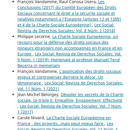
François Vandamme, Raul Canosa Usera,
Les
Conclusions (2017) du Comité Européen des Droits
Sociaux concernant le droit a la securite sociale et
relatives notamment a l’Espagne (articles 12 et 13§§1
et 4 de la Charte Sociale Européenne)
,
Lex Social:
Revista de Derechos Sociales: Vol. 8 Núm. 2 (2018)
Philippe Lecorne,
La Charte Sociale Européenne, un
recours pour la défense des droits sociaux des
mineurs étrangers non accompagnés en France et en
Europe
,
Lex Social: Revista de Derechos Sociales: Vol.
9 Núm. 1 (2019): Homenaje al profesor Manuel Terol
Becerra in memoriam
François Vandamme,
L’application des droits sociaux:
enjeux et controverses derrière le décor. Un
témoignage
,
Lex Social: Revista de Derechos Sociales:
Vol. 11 Núm. 1 (2021)
Jean Michel Belorgey,
Dévoiler les secrets de la Charte
sociale. Le triple E: Empathie, Engagement, Effectivité
,
Lex Social: Revista de Derechos Sociales: Vol. 7 Núm.
1 (2017)
Carole Nivard,
La Charte Sociale Européenne en
France : des progrès…mais peut mieux faire
,
Lex
Social: Revista de Derechos Sociales: Vol. 12 Núm. 1