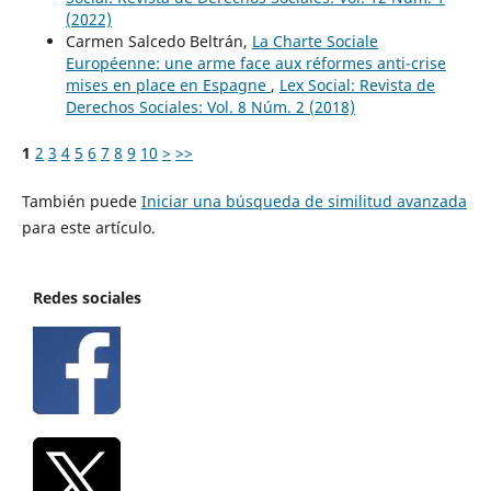
(2022)
Carmen Salcedo Beltrán,
La Charte Sociale
Européenne: une arme face aux réformes anti-crise
mises en place en Espagne
,
Lex Social: Revista de
Derechos Sociales: Vol. 8 Núm. 2 (2018)
1
2
3
4
5
6
7
8
9
10
>
>>
También puede
Iniciar una búsqueda de similitud avanzada
para este artículo.
Redes sociales