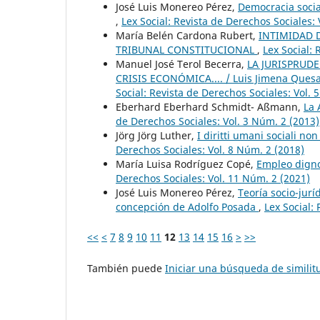
José Luis Monereo Pérez,
Democracia socia
,
Lex Social: Revista de Derechos Sociales:
María Belén Cardona Rubert,
INTIMIDAD 
TRIBUNAL CONSTITUCIONAL
,
Lex Social: 
Manuel José Terol Becerra,
LA JURISPRUD
CRISIS ECONÓMICA.... / Luis Jimena Quesa
Social: Revista de Derechos Sociales: Vol. 
Eberhard Eberhard Schmidt- Aßmann,
La 
de Derechos Sociales: Vol. 3 Núm. 2 (2013)
Jörg Jörg Luther,
I diritti umani sociali n
Derechos Sociales: Vol. 8 Núm. 2 (2018)
María Luisa Rodríguez Copé,
Empleo digno
Derechos Sociales: Vol. 11 Núm. 2 (2021)
José Luis Monereo Pérez,
Teoría socio-jurí
concepción de Adolfo Posada
,
Lex Social:
<<
<
7
8
9
10
11
12
13
14
15
16
>
>>
También puede
Iniciar una búsqueda de simili