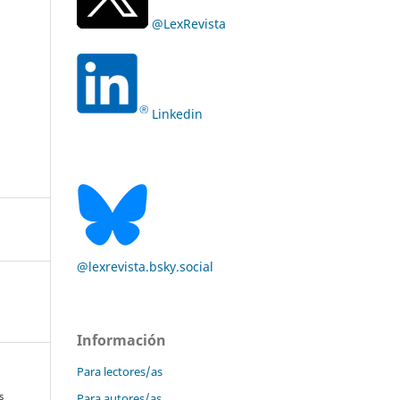
@LexRevista
Linkedin
@lexrevista.bsky.social
Información
Para lectores/as
Para autores/as
s