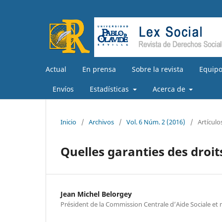
Actual
En prensa
Sobre la revista
Equipo
Envíos
Estadísticas
Acerca de
Inicio
/
Archivos
/
Vol. 6 Núm. 2 (2016)
/
Artículo
Quelles garanties des droit
Jean Michel Belorgey
Président de la Commission Centrale d’Aide Sociale et