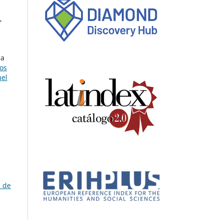
,
na
os
uel
a de