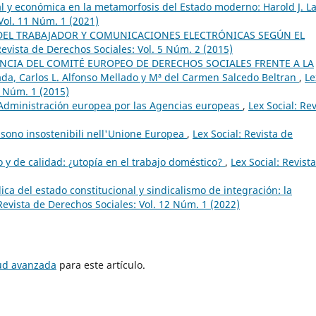
l y económica en la metamorfosis del Estado moderno: Harold J. La
 Vol. 11 Núm. 1 (2021)
DEL TRABAJADOR Y COMUNICACIONES ELECTRÓNICAS SEGÚN EL
Revista de Derechos Sociales: Vol. 5 Núm. 2 (2015)
ENCIA DEL COMITÉ EUROPEO DE DERECHOS SOCIALES FRENTE A LA
da, Carlos L. Alfonso Mellado y Mª del Carmen Salcedo Beltran
,
Le
5 Núm. 1 (2015)
Administración europea por las Agencias europeas
,
Lex Social: Rev
on sono insostenibili nell'Unione Europea
,
Lex Social: Revista de
 y de calidad: ¿utopía en el trabajo doméstico?
,
Lex Social: Revist
dica del estado constitucional y sindicalismo de integración: la
 Revista de Derechos Sociales: Vol. 12 Núm. 1 (2022)
tud avanzada
para este artículo.