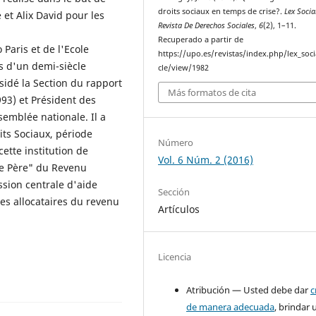
droits sociaux en temps de crise?.
Lex Socia
 et Alix David pour les
Revista De Derechos Sociales
,
6
(2), 1–11.
Recuperado a partir de
Paris et de l'Ecole
https://upo.es/revistas/index.php/lex_socia
s d'un demi-siècle
cle/view/1982
sidé la Section du rapport
Más formatos de cita
993) et Président des
ssemblée nationale. Il a
ts Sociaux, période
Número
cette institution de
Vol. 6 Núm. 2 (2016)
le Père" du Revenu
sion centrale d'aide
Sección
les allocataires du revenu
Artículos
Licencia
Atribución — Usted debe dar
c
de manera adecuada
, brindar 