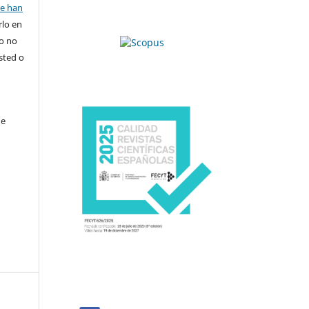
se han
rlo en
ro no
sted o
de