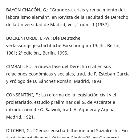
BAYÓN CHACÓN, G.: “Grandeza, crisis y renacimiento del
laboralismo alemán”, en Revista de la Facultad de Derecho
de la Universidad de Madrid, vol., I núm. 1 (1957).
BÖCKENFÖRDE, E.-W.: Die Deutsche
verfassungsgeschichtliche Forschung im 19. Jh., Berlín,
1961; 2ª edición., Berlín, 1995.
CIMBALI, E.: La nueva fase del Derecho civil en sus
relaciones económicas y sociales, trad. de F. Esteban García
y Prólogo de D. Sánchez Román, Madrid, 1893.
CONSENTINI, F.: La reforma de la legislación civil y el
proletariado, estudio preliminar del G. de Azcárate e
introducción de G. Salvioli, trad. A. Aguilera y Arjona,
Madrid, 1921.
DILCHER, G.: “Genossenschaftstheorie und Sozialrecht: Ein
“Juristensozialismus” Otto von Gierkes?”, en Quaderni