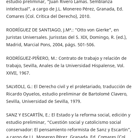
estudio preliminar, “Juan Rivero Lamas. Semblanza
intelectual”, a cargo de J.L. Monereo Pérez, Granada, Ed.
Comares (Col. Crítica del Derecho), 2010.
RODRÍGUEZ DE SANTIAGO, J.Mª.: “Otto von Gierke”, en
Juristas Universales. Jurisstas del S. XIX, Domingo, R. (ed.),
Madrid, Marcial Pons, 2004, págs. 501-506.
RODRÍGUEZ-PIÑERO, M.: Contrato de trabajo y relación de
trabajo, Sevilla, Anales de la Universidad Hispalense, Vol.
XXVII, 1967.
SALVIOLI, G.: El Derecho civil y el proletariado, traducción de
Ricardo Oyuelos, estudio preliminar de Bartolomé Clavero,
Sevilla, Universidad de Sevilla, 1979.
SANZ Y ESCARTÍN, E.: El Estado y la reforma social, edición y
estudio preliminar, “Cuestión social y catolicismo social
conservador: El pensamiento reformista de Sanz y Escartín”,
a cargo de J.L. Monereo Pérez, Granada, Ed. Comares (Col.