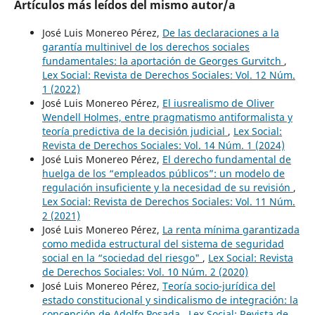
Artículos más leídos del mismo autor/a
José Luis Monereo Pérez,
De las declaraciones a la
garantía multinivel de los derechos sociales
fundamentales: la aportación de Georges Gurvitch
,
Lex Social: Revista de Derechos Sociales: Vol. 12 Núm.
1 (2022)
José Luis Monereo Pérez,
El iusrealismo de Oliver
Wendell Holmes, entre pragmatismo antiformalista y
teoría predictiva de la decisión judicial
,
Lex Social:
Revista de Derechos Sociales: Vol. 14 Núm. 1 (2024)
José Luis Monereo Pérez,
El derecho fundamental de
huelga de los “empleados públicos”: un modelo de
regulación insuficiente y la necesidad de su revisión
,
Lex Social: Revista de Derechos Sociales: Vol. 11 Núm.
2 (2021)
José Luis Monereo Pérez,
La renta mínima garantizada
como medida estructural del sistema de seguridad
social en la “sociedad del riesgo"
,
Lex Social: Revista
de Derechos Sociales: Vol. 10 Núm. 2 (2020)
José Luis Monereo Pérez,
Teoría socio-jurídica del
estado constitucional y sindicalismo de integración: la
concepción de Adolfo Posada
,
Lex Social: Revista de