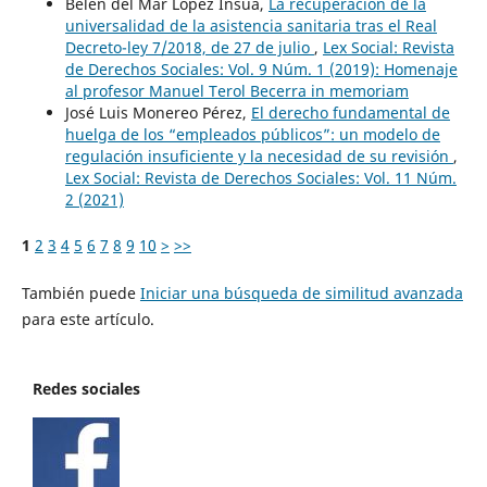
Belén del Mar López Insua,
La recuperación de la
universalidad de la asistencia sanitaria tras el Real
Decreto-ley 7/2018, de 27 de julio
,
Lex Social: Revista
de Derechos Sociales: Vol. 9 Núm. 1 (2019): Homenaje
al profesor Manuel Terol Becerra in memoriam
José Luis Monereo Pérez,
El derecho fundamental de
huelga de los “empleados públicos”: un modelo de
regulación insuficiente y la necesidad de su revisión
,
Lex Social: Revista de Derechos Sociales: Vol. 11 Núm.
2 (2021)
1
2
3
4
5
6
7
8
9
10
>
>>
También puede
Iniciar una búsqueda de similitud avanzada
para este artículo.
Redes sociales