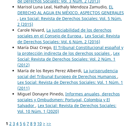
de Derechos Sociales: Vol. 3 Núm. 2 (2013)
Marisol Luna Leal, Nathaly Mendoza Zamudio,
EL
DERECHO AL AGUA EN MÉXICO. ASPECTOS GENERALES
,
Lex Social: Revista de Derechos Sociales: Vol. 5 Núm.
2 (2015)
Carole Nivard,
La justiciabilidad de los derechos
sociales en el Consejo de Europa
,
Lex Social: Revista
de Derechos Sociales: Vol. 6 Núm. 2 (2016)
María Diaz Crego,
El Tribunal Constitucional español y
la protección indirecta de los derechos sociales
,
Lex
Social: Revista de Derechos Sociales: Vol. 2 Núm. 1
(2012)
María de los Reyes Perez Alberdi,
La jurisprudencia
social del Tribunal Europeo de Derechos Humanos
,
Lex Social: Revista de Derechos Sociales: Vol. 1 Núm. 1
(2011)
Miguel Donayre Pinedo,
Informes anuales, derechos
sociales y Ombudsmen: Portugal, Colombia y El
Salvador
,
Lex Social: Revista de Derechos Sociales:
Vol. 10 Núm. 1 (2020)
1
2
3
4
5
6
7
8
9
10
>
>>