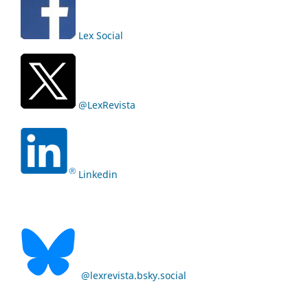
Lex Social
@LexRevista
Linkedin
@lexrevista.bsky.social