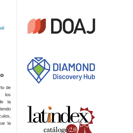
ual
to
rto de
s los
de la
iendo
culos,
sar la