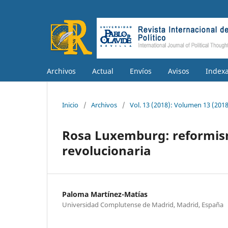
Archivos
Actual
Envíos
Avisos
Index
Inicio
/
Archivos
/
Vol. 13 (2018): Volumen 13 (2018
Rosa Luxemburg: reformism
revolucionaria
Paloma Martínez-Matías
Universidad Complutense de Madrid, Madrid, España