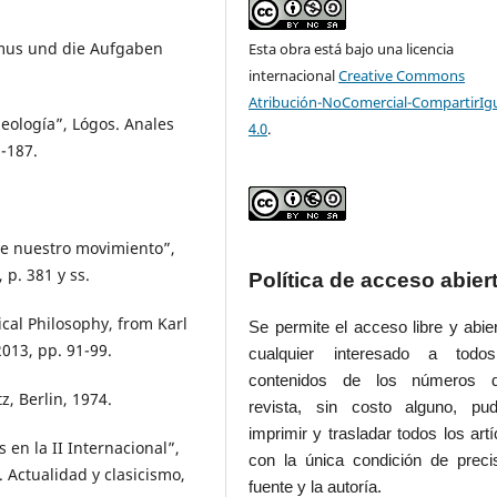
smus und die Aufgaben
Esta obra está bajo una licencia
internacional
Creative Commons
Atribución-NoComercial-CompartirIg
deología”, Lógos. Anales
4.0
.
1-187.
de nuestro movimiento”,
p. 381 y ss.
Política de acceso abier
ical Philosophy, from Karl
Se permite el acceso libre y abie
013, pp. 91-99.
cualquier interesado a todo
contenidos de los números 
, Berlin, 1974.
revista, sin costo alguno, pud
imprimir y trasladar todos los artí
 en la II Internacional”,
con la única condición de preci
 Actualidad y clasicismo,
fuente y la autoría.