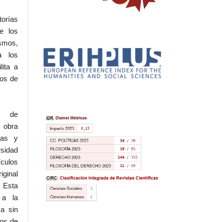
torías
e los
ismos,
a los
lita a
hos de
l de
 obra
eas y
rsidad
ículos
iginal
 Esta
 a la
a sin
dos de