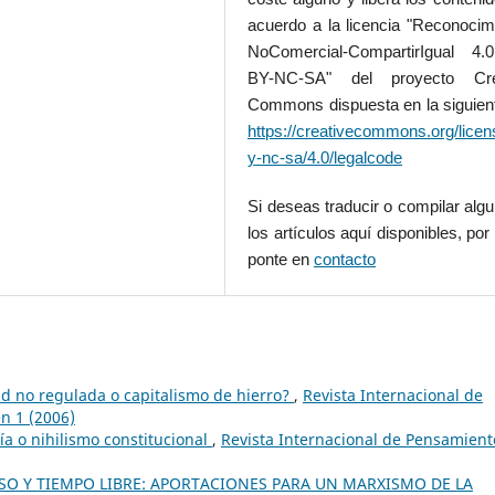
acuerdo a la licencia "Reconocim
NoComercial-CompartirIgual 4
BY-NC-SA" del proyecto Cre
Commons dispuesta en la siguient
https://creativecommons.org/licen
y-nc-sa/4.0/legalcode
Si deseas traducir o compilar alg
los artículos aquí disponibles, por 
ponte en
contacto
tad no regulada o capitalismo de hierro?
,
Revista Internacional de
en 1 (2006)
ía o nihilismo constitucional
,
Revista Internacional de Pensamient
USO Y TIEMPO LIBRE: APORTACIONES PARA UN MARXISMO DE LA