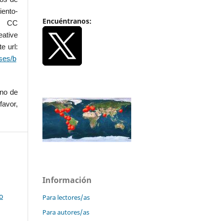
iento-
Encuéntranos:
.0 CC
ative
e url:
ses/b
uno de
favor,
Información
o
Para lectores/as
Para autores/as