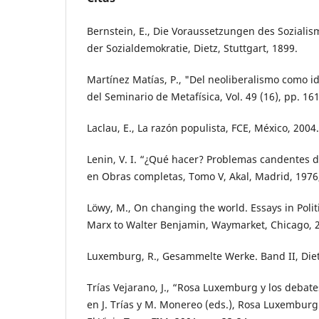
Bernstein, E., Die Voraussetzungen des Soziali
der Sozialdemokratie, Dietz, Stuttgart, 1899.
Martínez Matías, P., "Del neoliberalismo como i
del Seminario de Metafísica, Vol. 49 (16), pp. 16
Laclau, E., La razón populista, FCE, México, 2004.
Lenin, V. I. “¿Qué hacer? Problemas candentes 
en Obras completas, Tomo V, Akal, Madrid, 1976, 
Löwy, M., On changing the world. Essays in Polit
Marx to Walter Benjamin, Waymarket, Chicago, 2
Luxemburg, R., Gesammelte Werke. Band II, Dietz
Trías Vejarano, J., “Rosa Luxemburg y los debates
en J. Trías y M. Monereo (eds.), Rosa Luxemburg.