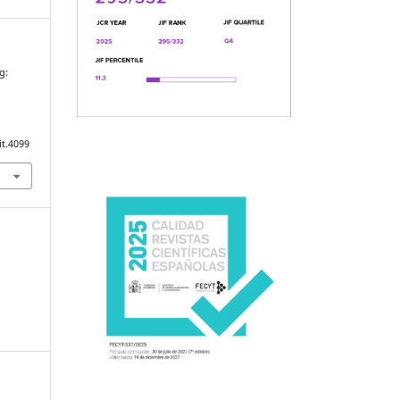
g:
it.4099