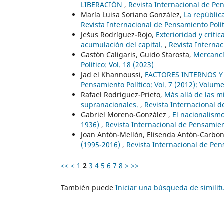
LIBERACIÓN
,
Revista Internacional de Pen
María Luisa Soriano González,
La república
Revista Internacional de Pensamiento Polít
Je´sus Rodríguez-Rojo,
Exterioridad y críti
acumulación del capital.
,
Revista Internac
Gastón Caligaris, Guido Starosta,
Mercancí
Político: Vol. 18 (2023)
Jad el Khannoussi,
FACTORES INTERNOS Y
Pensamiento Político: Vol. 7 (2012): Volum
Rafael Rodríguez-Prieto,
Más allá de las m
supranacionales.
,
Revista Internacional d
Gabriel Moreno-González ,
El nacionalismo
1936)
,
Revista Internacional de Pensamient
Joan Antón-Mellón, Elisenda Antón-Carbon
(1995-2016)
,
Revista Internacional de Pens
<<
<
1
2
3
4
5
6
7
8
>
>>
También puede
Iniciar una búsqueda de simili