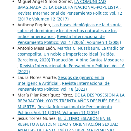
Miguel Ángel Simón Gómez,
LA COMUNIDAD
IMAGINADA DE LA DERECHA NACIONAL-POPULISTA
,
Revista Internacional de Pensamiento Político: Vol. 12
(2017): Volumen 12 (2017)
Anthony Pagden,
Las bases ideológicas de la disputa
sobre el dominium y los derechos naturales de los
indios americanos
,
Revista Internacional de
Pensamiento Político: Vol. 1 (2006): Volumen 1 (2006)
Antonio Mesa León,
Martha C. Nussbaum, La tradición
cosmopolita. Un noble e imperfecto ideal (Paidós,
Barcelona, 2020) Traducción: Albino Santos Mosquera
,
Revista Internacional de Pensamiento Político: Vol. 16
(2021)
Laura Flores Anarte,
Sesgos de género en la
Inteligencia Artificial
,
Revista Internacional de
Pensamiento Político: Vol. 18 (2023)
María Pilar Rodríguez Pérez,
DE LA DESPOSESIÓN A LA
REPARACIÓN: YOYES TREINTA AÑOS DESPUÉS DE SU
MUERTE
,
Revista Internacional de Pensamiento
Político: Vol. 11 (2016): Volumen 11 (2016)
Jesús Torres Núñez,
EL ÚLTIMO ESLABÓN EN EL
RESPETO A LA IDENTIDAD Y ORIENTACIÓN SEXUAL:
ANÁLISIS DE LA STC 198/12 SOBRE MATRIMONIO