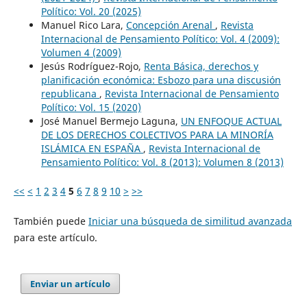
Político: Vol. 20 (2025)
Manuel Rico Lara,
Concepción Arenal
,
Revista
Internacional de Pensamiento Político: Vol. 4 (2009):
Volumen 4 (2009)
Jesús Rodríguez-Rojo,
Renta Básica, derechos y
planificación económica: Esbozo para una discusión
republicana
,
Revista Internacional de Pensamiento
Político: Vol. 15 (2020)
José Manuel Bermejo Laguna,
UN ENFOQUE ACTUAL
DE LOS DERECHOS COLECTIVOS PARA LA MINORÍA
ISLÁMICA EN ESPAÑA
,
Revista Internacional de
Pensamiento Político: Vol. 8 (2013): Volumen 8 (2013)
<<
<
1
2
3
4
5
6
7
8
9
10
>
>>
También puede
Iniciar una búsqueda de similitud avanzada
para este artículo.
Enviar un artículo