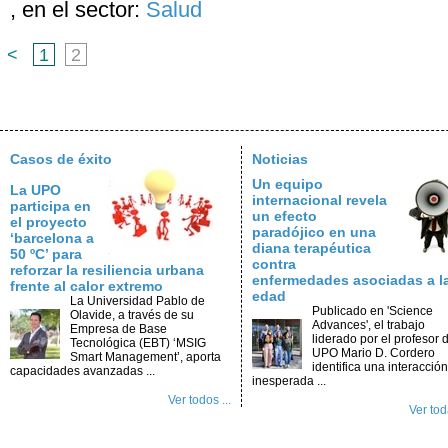
,
en el sector:
Salud
<
1
2
Casos de éxito
Noticias
Un equipo
La UPO
internacional revela
participa en
un efecto
el proyecto
paradójico en una
‘barcelona a
diana terapéutica
50 ºC’ para
contra
reforzar la resiliencia urbana
enfermedades asociadas a l
frente al calor extremo
edad
La Universidad Pablo de
Publicado en 'Science
Olavide, a través de su
Advances', el trabajo
Empresa de Base
liderado por el profesor d
Tecnológica (EBT) ‘MSIG
UPO Mario D. Cordero
Smart Management’, aporta
identifica una interacción
capacidades avanzadas ...
inesperada ...
Ver todos ...
Ver toda