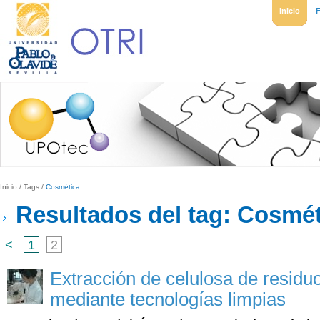
Inicio
Inicio
/
Tags
/
Cosmética
Resultados del tag: Cosmét
<
1
2
Extracción de celulosa de resid
mediante tecnologías limpias