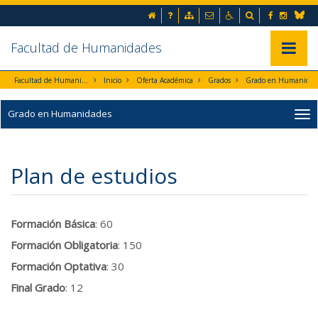
Ir al contenido principal de la página (alt + s)
Inicio
Preguntas frecuentes
Mapa web
Contacto
Accesibilidad
Buscador
Facebook
Instag
Ir a la cabecera de la página (alt + c)
Blues
Ir al pie de la página (alt + p)
Ir al menú principal (alt + u)
Facultad de Humanidades
Mostrar/
Facultad de Humanidades
Inicio
Oferta Académica
Grados
Grado en Huma
Grado en Humanidades
Plan de estudios
Formación Básica
: 60
Formación Obligatoria
: 150
Formación Optativa
: 30
Final Grado
: 12