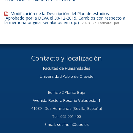
Modificación de la Descripción del Plan de estudios
(Aprobado por la DEVA el 30-12-2015. Cambios con respecto a
la memoria original señalados en rojo)
200.31 kb
Formato:
pdf
Contacto y localización
Facultad de Humanidades
Universidad Pablo de Olavide
Edificio 2 Planta Baja
Avenida Rectora Rosario Valpuesta, 1
41089 - Dos Hermanas (Sevilla, España)
Tel.: 665 901 400
E-mail:
secfhum@upo.es