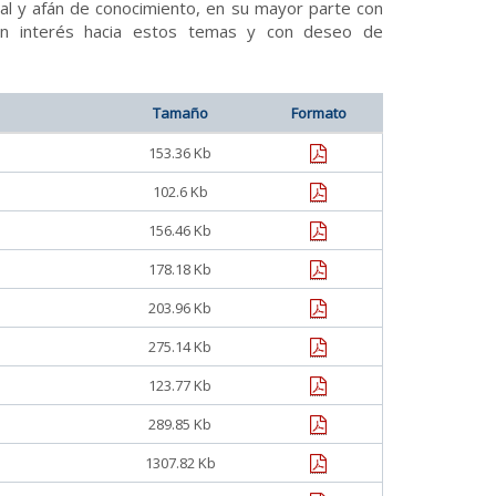
ual y afán de conocimiento, en su mayor parte con
on interés hacia estos temas y con deseo de
Tamaño
Formato
pdf
153.36 Kb
pdf
102.6 Kb
pdf
156.46 Kb
pdf
178.18 Kb
pdf
203.96 Kb
pdf
275.14 Kb
pdf
123.77 Kb
pdf
289.85 Kb
pdf
1307.82 Kb