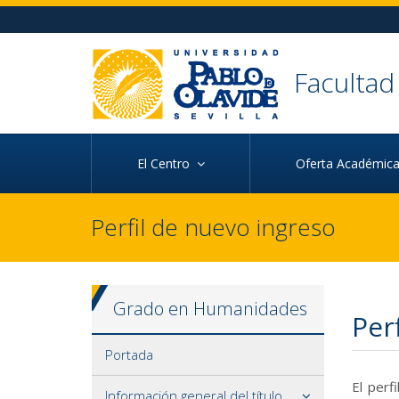
Ir al contenido principal de la página (alt + s)
Ir a la cabecera de la página (alt + c)
Ir al pie de la página (alt + p)
Ir al menú principal (alt + u)
Faculta
El Centro
Oferta Académi
Perfil de nuevo ingreso
Grado en Humanidades
Per
Portada
El perf
Información general del título