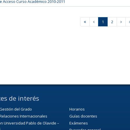
 de Acceso Curso Académico 2010-2011
1
2
es de interés
Gestión del Grado
Horarios
Relaciones Internacionales
Guías docentes
n Universidad Pablo de Olavide –
Exámenes
s