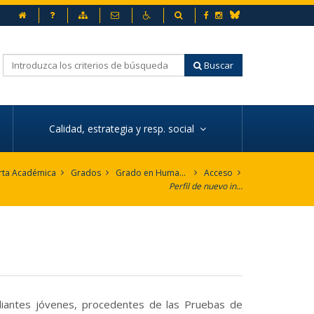
Inicio
Preguntas frecuentes
Mapa web
Contacto
Accesibilidad
Buscador
Facebook
Instagram
Bluesky
Buscar
Calidad, estrategia y resp. social
rta Académica
Grados
Grado en Humanidades
Acceso
Perfil de nuevo ingreso
udiantes jóvenes, procedentes de las Pruebas de