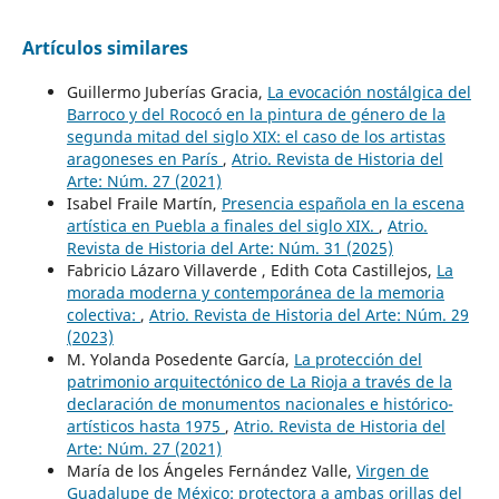
Artículos similares
Guillermo Juberías Gracia,
La evocación nostálgica del
Barroco y del Rococó en la pintura de género de la
segunda mitad del siglo XIX: el caso de los artistas
aragoneses en París
,
Atrio. Revista de Historia del
Arte: Núm. 27 (2021)
Isabel Fraile Martín,
Presencia española en la escena
artística en Puebla a finales del siglo XIX.
,
Atrio.
Revista de Historia del Arte: Núm. 31 (2025)
Fabricio Lázaro Villaverde , Edith Cota Castillejos,
La
morada moderna y contemporánea de la memoria
colectiva:
,
Atrio. Revista de Historia del Arte: Núm. 29
(2023)
M. Yolanda Posedente García,
La protección del
patrimonio arquitectónico de La Rioja a través de la
declaración de monumentos nacionales e histórico-
artísticos hasta 1975
,
Atrio. Revista de Historia del
Arte: Núm. 27 (2021)
María de los Ángeles Fernández Valle,
Virgen de
Guadalupe de México: protectora a ambas orillas del