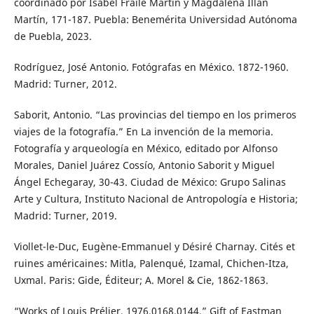
coordinado por Isabel Fraile Martín y Magdalena Illán
Martín, 171-187. Puebla: Benemérita Universidad Autónoma
de Puebla, 2023.
Rodríguez, José Antonio. Fotógrafas en México. 1872-1960.
Madrid: Turner, 2012.
Saborit, Antonio. “Las provincias del tiempo en los primeros
viajes de la fotografía.” En La invención de la memoria.
Fotografía y arqueología en México, editado por Alfonso
Morales, Daniel Juárez Cossío, Antonio Saborit y Miguel
Ángel Echegaray, 30-43. Ciudad de México: Grupo Salinas
Arte y Cultura, Instituto Nacional de Antropología e Historia;
Madrid: Turner, 2019.
Viollet-le-Duc, Eugène-Emmanuel y Désiré Charnay. Cités et
ruines américaines: Mitla, Palenqué, Izamal, Chichen-Itza,
Uxmal. Paris: Gide, Éditeur; A. Morel & Cie, 1862-1863.
“Works of Louis Prélier, 1976.0168.0144.” Gift of Eastman