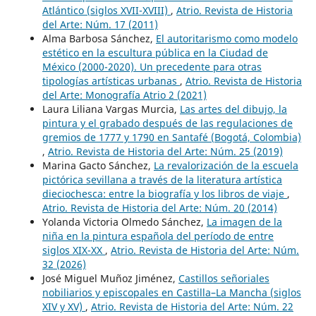
Atlántico (siglos XVII-XVIII)
,
Atrio. Revista de Historia
del Arte: Núm. 17 (2011)
Alma Barbosa Sánchez,
El autoritarismo como modelo
estético en la escultura pública en la Ciudad de
México (2000-2020). Un precedente para otras
tipologías artísticas urbanas
,
Atrio. Revista de Historia
del Arte: Monografía Atrio 2 (2021)
Laura Liliana Vargas Murcia,
Las artes del dibujo, la
pintura y el grabado después de las regulaciones de
gremios de 1777 y 1790 en Santafé (Bogotá, Colombia)
,
Atrio. Revista de Historia del Arte: Núm. 25 (2019)
Marina Gacto Sánchez,
La revalorización de la escuela
pictórica sevillana a través de la literatura artística
dieciochesca: entre la biografía y los libros de viaje
,
Atrio. Revista de Historia del Arte: Núm. 20 (2014)
Yolanda Victoria Olmedo Sánchez,
La imagen de la
niña en la pintura española del período de entre
siglos XIX-XX
,
Atrio. Revista de Historia del Arte: Núm.
32 (2026)
José Miguel Muñoz Jiménez,
Castillos señoriales
nobiliarios y episcopales en Castilla–La Mancha (siglos
XIV y XV)
,
Atrio. Revista de Historia del Arte: Núm. 22