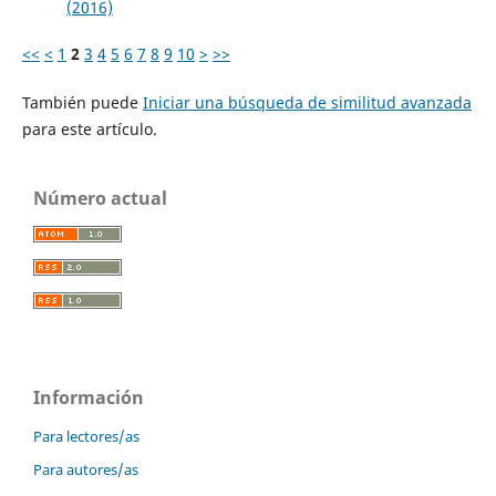
(2016)
<<
<
1
2
3
4
5
6
7
8
9
10
>
>>
También puede
Iniciar una búsqueda de similitud avanzada
para este artículo.
Número actual
Información
Para lectores/as
Para autores/as