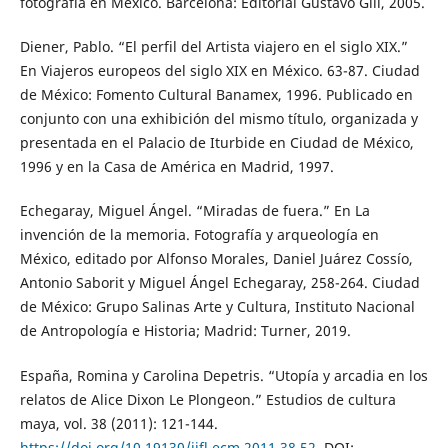
fotografía en México. Barcelona: Editorial Gustavo Gili, 2005.
Diener, Pablo. “El perfil del Artista viajero en el siglo XIX.”
En Viajeros europeos del siglo XIX en México. 63-87. Ciudad
de México: Fomento Cultural Banamex, 1996. Publicado en
conjunto con una exhibición del mismo título, organizada y
presentada en el Palacio de Iturbide en Ciudad de México,
1996 y en la Casa de América en Madrid, 1997.
Echegaray, Miguel Ángel. “Miradas de fuera.” En La
invención de la memoria. Fotografía y arqueología en
México, editado por Alfonso Morales, Daniel Juárez Cossío,
Antonio Saborit y Miguel Ángel Echegaray, 258-264. Ciudad
de México: Grupo Salinas Arte y Cultura, Instituto Nacional
de Antropología e Historia; Madrid: Turner, 2019.
España, Romina y Carolina Depetris. “Utopía y arcadia en los
relatos de Alice Dixon Le Plongeon.” Estudios de cultura
maya, vol. 38 (2011): 121-144.
https://doi.org/10.19130/iifl.ecm.2011.38.52
. DOI: