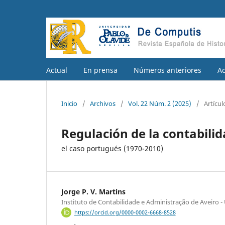
Actual
En prensa
Números anteriores
A
Inicio
/
Archivos
/
Vol. 22 Núm. 2 (2025)
/
Artícul
Regulación de la contabilid
el caso portugués (1970-2010)
Jorge P. V. Martins
Instituto de Contabilidade e Administração de Aveiro -
https://orcid.org/0000-0002-6668-8528