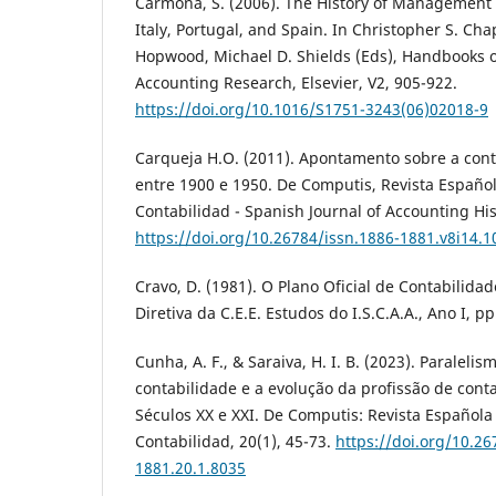
Carmona, S. (2006). The History of Management 
Italy, Portugal, and Spain. In Christopher S. C
Hopwood, Michael D. Shields (Eds), Handbooks
Accounting Research, Elsevier, V2, 905-922.
https://doi.org/10.1016/S1751-3243(06)02018-9
Carqueja H.O. (2011). Apontamento sobre a con
entre 1900 e 1950. De Computis, Revista Español
Contabilidad - Spanish Journal of Accounting His
https://doi.org/10.26784/issn.1886-1881.v8i14.1
Cravo, D. (1981). O Plano Oficial de Contabilida
Diretiva da C.E.E. Estudos do I.S.C.A.A., Ano I, pp
Cunha, A. F., & Saraiva, H. I. B. (2023). Paraleli
contabilidade e a evolução da profissão de cont
Séculos XX e XXI. De Computis: Revista Española 
Contabilidad, 20(1), 45-73.
https://doi.org/10.26
1881.20.1.8035