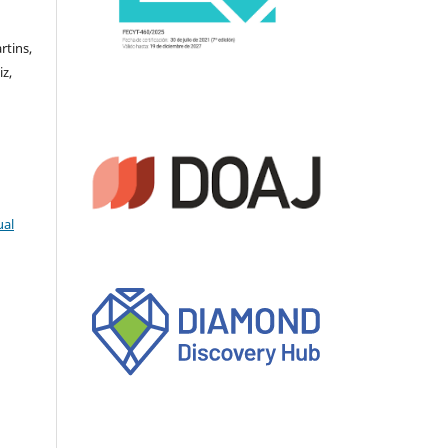
rtins,
iz,
ual