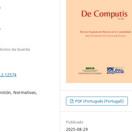
a
a
itécnico da Guarda
2.2.12574
estión, Normativas,
PDF (Português (Portugal))
Publicado
2025-08-29