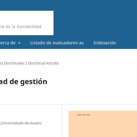
cerca de
Listado de evaluadores-as
Indexación
os Doctrinales / Doctrinal Articles
ad de gestión
 Universidade de Aveiro