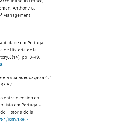
Accounting in France,
hapman, Anthony G.
 of Management
tabilidade em Portugal
a de Historia de la
tory,8(14), pp. 3–49.
06
de e a sua adequação à 4.ª
.35-52.
smo entre o ensino da
abilista em Portugal–
de Historia de la
784/issn.1886-