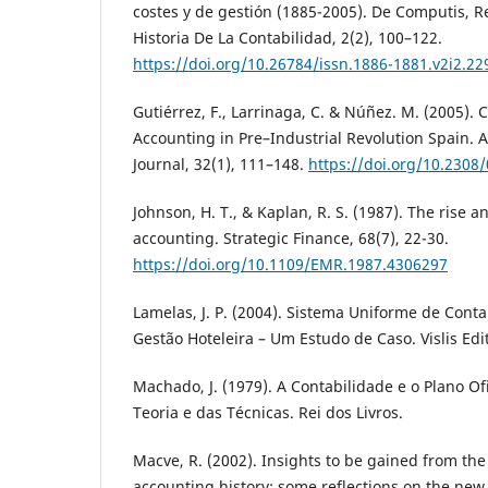
costes y de gestión (1885-2005). De Computis, R
Historia De La Contabilidad, 2(2), 100–122.
https://doi.org/10.26784/issn.1886-1881.v2i2.22
Gutiérrez, F., Larrinaga, C. & Núñez. M. (2005)
Accounting in Pre–Industrial Revolution Spain. 
Journal, 32(1), 111–148.
https://doi.org/10.2308
Johnson, H. T., & Kaplan, R. S. (1987). The rise 
accounting. Strategic Finance, 68(7), 22-30.
https://doi.org/10.1109/EMR.1987.4306297
Lamelas, J. P. (2004). Sistema Uniforme de Conta
Gestão Hoteleira – Um Estudo de Caso. Vislis Edi
Machado, J. (1979). A Contabilidade e o Plano Of
Teoria e das Técnicas. Rei dos Livros.
Macve, R. (2002). Insights to be gained from the
accounting history: some reflections on the new 