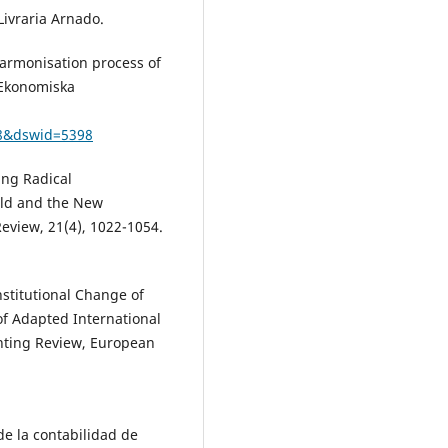
Livraria Arnado.
 harmonisation process of
 Ekonomiska
78&dswid=5398
ing Radical
Old and the New
view, 21(4), 1022-1054.
Institutional Change of
f Adapted International
nting Review, European
 de la contabilidad de