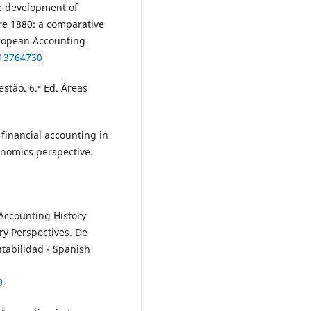
The development of
ore 1880: a comparative
uropean Accounting
713764730
estão. 6.ª Ed. Áreas
 financial accounting in
onomics perspective.
 Accounting History
ry Perspectives. De
ntabilidad - Spanish
9