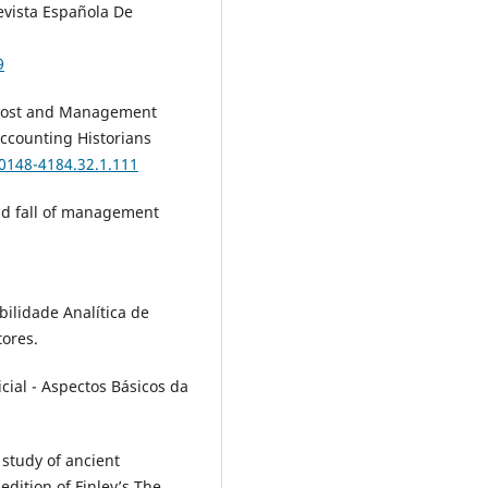
evista Española De
9
. Cost and Management
Accounting Historians
/0148-4184.32.1.111
and fall of management
bilidade Analítica de
tores.
icial - Aspectos Básicos da
 study of ancient
edition of Finley’s The