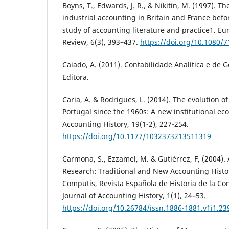
Boyns, T., Edwards, J. R., & Nikitin, M. (1997). 
industrial accounting in Britain and France bef
study of accounting literature and practice1. E
Review, 6(3), 393–437.
https://doi.org/10.1080/
Caiado, A. (2011). Contabilidade Analítica e de G
Editora.
Caria, A. & Rodrigues, L. (2014). The evolution of
Portugal since the 1960s: A new institutional ec
Accounting History, 19(1-2), 227-254.
https://doi.org/10.1177/1032373213511319
Carmona, S., Ezzamel, M. & Gutiérrez, F, (2004).
Research: Traditional and New Accounting Histo
Computis, Revista Española de Historia de la Co
Journal of Accounting History, 1(1), 24–53.
https://doi.org/10.26784/issn.1886-1881.v1i1.23