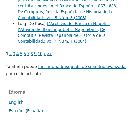
contribuciones en el Banco de España (1867-1888)
,
De Computis, Revista Española de Historia de la
Contabilidad.: Vol. 5 Núm. 8 (2008)
Luigi De Rosa,
L'Archivio del Banco di Napoli e
l'Attività dei Banchi pubblici Napoletani
,
De
Computis, Revista Española de Historia de la
Contabilidad.: Vol. 1 Núm. 1 (2004)
1
2
3
4
5
6
7
8
9
10
>
>>
También puede
Iniciar una búsqueda de similitud avanzada
para este artículo.
Idioma
English
Español (España)