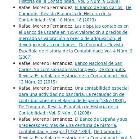
Historia de la Contabilidad.: Vol. 5 Núm. 9 (2008)
Rafael Moreno Fernández,
El Banco de San Carlos
,
De
Computis, Revista Española de Historia de la
Contabilidad.: Vol. 10 Núm. 18 (2013)
Rafael Moreno Fernández,
Las disputas contables en
el Banco de España en 1859: valoración a precios de
mercado vs valoración a precio de adquisición, el
devengo y otras cuestiones
,
De Computis, Revista
Española de Historia de la Contabilidad.: Vol. 4 Núm. 6
(2007)
Rafael Moreno Fernández,
Banco Nacional de San
Carlos. Su comisionado más longevo
,
De Computis,
Revista Española de Historia de la Contabilidad.: Vol.
12 Núm. 22 (2015)
Rafael Moreno Fernández,
Una contabilidad especial
para una actividad no bancaria. La recaudación de
contribuciones en el Banco de España (1867-1888)
,
De Computis, Revista Española de Historia de la
Contabilidad.: Vol. 5 Núm. 8 (2008)
Rafael Moreno Fernández,
El Banco de España y sus
predecesores: más de una centuria de historia,
contabilidad y riesgos [1782-1890]
,
De Computis,
Revista Española de Historia de la Contabilidad.: Vol. 3