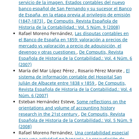
servicio de la imagen. Estados contables del nuevo
banco español de San Fernando y su sucesor el Banco
de España, en la etapa previa al privilegio de emisión
(1847-1873)
,
De Computis, Revista Española de
Historia de la Contabilidad.: Vol. 5 Núm. 9 (2008)
Rafael Moreno Fernández,
Las disputas contables en
el Banco de España en 1859: valoración a precios de
mercado vs valoración a precio de adquisición, el
devengo y otras cuestiones
,
De Computis, Revista
Española de Historia de la Contabilidad.: Vol. 4 Núm. 6
(2007)
María del Mar López Pérez , Rosario Pérez Morote ,
El
sistema de información contable del Hospital San
Julián de Albacete entre 1838 y 1859
,
De Computis,
Revista Española de Historia de la Contabilidad.: Vol. 4
Núm. 6 (2007)
Esteban Hernández Esteve,
Some reflections on the
orientations and volume of accounting history
research in the 21st century
,
De Computis, Revista
Española de Historia de la Contabilidad.: Vol. 5 Núm. 9
(2008)
Rafael Moreno Fernández,
Una contabilidad especial
para una actividad no bancaria. La recaudación de