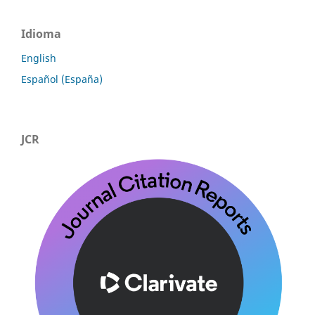
Idioma
English
Español (España)
JCR