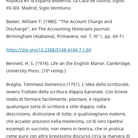
Riqueza en la España Moderna. La Casa de Osuna, siglos
XV-XIX. Madrid, Siglo Veintiuno.
Baxter, William T. (1980). "The Account Charge and
Discharge", en The Accounting Historians Journal;
Birmingham (Alabama), Primavera, vol. 7, Nº 1, pp. 69-71.
https://doi.org/10.2308/0148-4184.7.1.69
Bennett, H. S. (1974). Life on the English Manor. Cambridge,
University Press. (10ª reimp.)
Breglia, Tommaso Domenico (1751). L'idea dello scritturale,
ovvero Trattato della scrittura doppia baronale. Con brieve
modo di formare facilemente, plantare, e regolare
qualunque sorta di scrittura a stile doppio, colla
descrizione, distinzione di tutte, e qualsivogliano materie,
che accader possono nella medesima, co'di loro ripettivi
essempli in succinto, non meno in teorica, che in pratica;
come pure con altro brevissimo discurso circa la maniera di