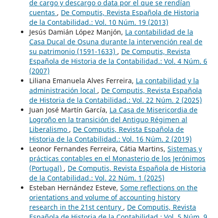
de cargo y descargo o data por el que se rendían
cuentas
,
De Computis, Revista Española de Historia
de la Contabilidad.: Vol. 10 Núm. 19 (2013)
Jesús Damián López Manjón,
La contabilidad de la
Casa Ducal de Osuna durante la intervención real de
su patrimonio (1591-1633)
,
De Computis, Revista
Española de Historia de la Contabilidad.: Vol. 4 Núm. 6
(2007)
Liliana Emanuela Alves Ferreira,
La contabilidad y la
administración local
,
De Computis, Revista Española
de Historia de la Contabilidad.: Vol. 22 Núm. 2 (2025)
Juan José Martín García,
La Casa de Misericordia de
Logroño en la transición del Antiguo Régimen al
Liberalismo
,
De Computis, Revista Española de
Historia de la Contabilidad.: Vol. 16 Núm. 2 (2019)
Leonor Fernandes Ferreira, Cátia Martins,
Sistemas y
prácticas contables en el Monasterio de los Jerónimos
(Portugal)
,
De Computis, Revista Española de Historia
de la Contabilidad.: Vol. 22 Núm. 1 (2025)
Esteban Hernández Esteve,
Some reflections on the
orientations and volume of accounting history
research in the 21st century
,
De Computis, Revista
Española de Historia de la Contabilidad.: Vol. 5 Núm. 9