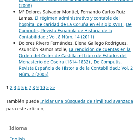
(2008)
Mª Dolores Salvador Montiel, Fernando Carlos Ruiz
Lamas,
El régimen administrativo y contable del
hospital de caridad de La Coruña en el siglo XVIII
,
De
Computis, Revista Española de Historia de la
Contabilidad.: Vol. 8 Núm. 14 (2011)
Dolores Rivero Fernández, Elena Gallego Rodríguez,
Asunción Ramos Stolle,
La rendición de cuentas en la
Orden del Cister de Castilla: el Libro de Estados del
Monasterio de Oseira (1614-1832)
,
De Computis,
Revista Española de Historia de la Contabilidad.: Vol. 2
Núm. 2 (2005)
1
2
3
4
5
6
7
8
9
10
>
>>
También puede
Iniciar una búsqueda de similitud avanzada
para este artículo.
Idioma
English