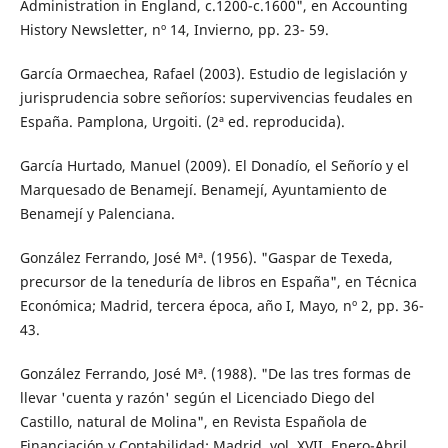
Administration in England, c.1200-c.1600", en Accounting
History Newsletter, nº 14, Invierno, pp. 23- 59.
García Ormaechea, Rafael (2003). Estudio de legislación y
jurisprudencia sobre señoríos: supervivencias feudales en
España. Pamplona, Urgoiti. (2ª ed. reproducida).
García Hurtado, Manuel (2009). El Donadío, el Señorío y el
Marquesado de Benamejí. Benamejí, Ayuntamiento de
Benamejí y Palenciana.
González Ferrando, José Mª. (1956). "Gaspar de Texeda,
precursor de la teneduría de libros en España", en Técnica
Económica; Madrid, tercera época, año I, Mayo, nº 2, pp. 36-
43.
González Ferrando, José Mª. (1988). "De las tres formas de
llevar 'cuenta y razón' según el Licenciado Diego del
Castillo, natural de Molina", en Revista Española de
Financiación y Contabilidad; Madrid, vol. XVII, Enero-Abril,