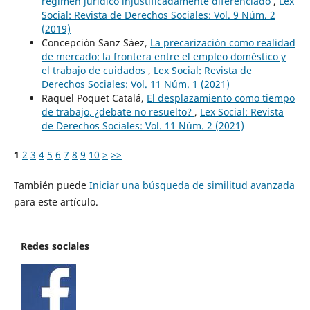
régimen jurídico injustificadamente diferenciado
,
Lex
Social: Revista de Derechos Sociales: Vol. 9 Núm. 2
(2019)
Concepción Sanz Sáez,
La precarización como realidad
de mercado: la frontera entre el empleo doméstico y
el trabajo de cuidados
,
Lex Social: Revista de
Derechos Sociales: Vol. 11 Núm. 1 (2021)
Raquel Poquet Catalá,
El desplazamiento como tiempo
de trabajo, ¿debate no resuelto?
,
Lex Social: Revista
de Derechos Sociales: Vol. 11 Núm. 2 (2021)
1
2
3
4
5
6
7
8
9
10
>
>>
También puede
Iniciar una búsqueda de similitud avanzada
para este artículo.
Redes sociales