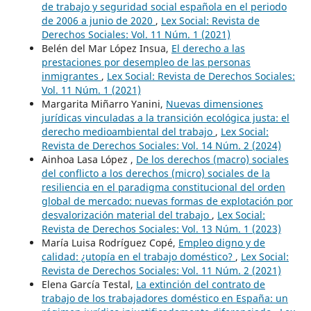
de trabajo y seguridad social española en el periodo
de 2006 a junio de 2020
,
Lex Social: Revista de
Derechos Sociales: Vol. 11 Núm. 1 (2021)
Belén del Mar López Insua,
El derecho a las
prestaciones por desempleo de las personas
inmigrantes
,
Lex Social: Revista de Derechos Sociales:
Vol. 11 Núm. 1 (2021)
Margarita Miñarro Yanini,
Nuevas dimensiones
jurídicas vinculadas a la transición ecológica justa: el
derecho medioambiental del trabajo
,
Lex Social:
Revista de Derechos Sociales: Vol. 14 Núm. 2 (2024)
Ainhoa Lasa López ,
De los derechos (macro) sociales
del conflicto a los derechos (micro) sociales de la
resiliencia en el paradigma constitucional del orden
global de mercado: nuevas formas de explotación por
desvalorización material del trabajo
,
Lex Social:
Revista de Derechos Sociales: Vol. 13 Núm. 1 (2023)
María Luisa Rodríguez Copé,
Empleo digno y de
calidad: ¿utopía en el trabajo doméstico?
,
Lex Social:
Revista de Derechos Sociales: Vol. 11 Núm. 2 (2021)
Elena García Testal,
La extinción del contrato de
trabajo de los trabajadores doméstico en España: un