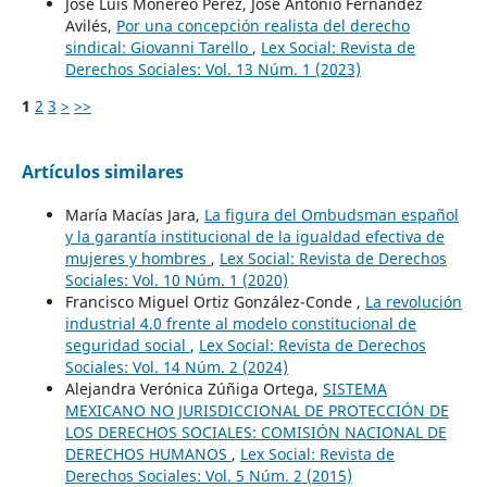
José Luis Monereo Pérez, José Antonio Fernández
Avilés,
Por una concepción realista del derecho
sindical: Giovanni Tarello
,
Lex Social: Revista de
Derechos Sociales: Vol. 13 Núm. 1 (2023)
1
2
3
>
>>
Artículos similares
María Macías Jara,
La figura del Ombudsman español
y la garantía institucional de la igualdad efectiva de
mujeres y hombres
,
Lex Social: Revista de Derechos
Sociales: Vol. 10 Núm. 1 (2020)
Francisco Miguel Ortiz González-Conde ,
La revolución
industrial 4.0 frente al modelo constitucional de
seguridad social
,
Lex Social: Revista de Derechos
Sociales: Vol. 14 Núm. 2 (2024)
Alejandra Verónica Zúñiga Ortega,
SISTEMA
MEXICANO NO JURISDICCIONAL DE PROTECCIÓN DE
LOS DERECHOS SOCIALES: COMISIÓN NACIONAL DE
DERECHOS HUMANOS
,
Lex Social: Revista de
Derechos Sociales: Vol. 5 Núm. 2 (2015)