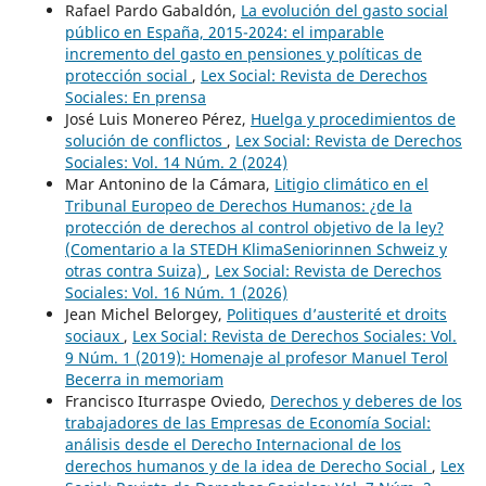
Rafael Pardo Gabaldón,
La evolución del gasto social
público en España, 2015-2024: el imparable
incremento del gasto en pensiones y políticas de
protección social
,
Lex Social: Revista de Derechos
Sociales: En prensa
José Luis Monereo Pérez,
Huelga y procedimientos de
solución de conflictos
,
Lex Social: Revista de Derechos
Sociales: Vol. 14 Núm. 2 (2024)
Mar Antonino de la Cámara,
Litigio climático en el
Tribunal Europeo de Derechos Humanos: ¿de la
protección de derechos al control objetivo de la ley?
(Comentario a la STEDH KlimaSeniorinnen Schweiz y
otras contra Suiza)
,
Lex Social: Revista de Derechos
Sociales: Vol. 16 Núm. 1 (2026)
Jean Michel Belorgey,
Politiques d’austerité et droits
sociaux
,
Lex Social: Revista de Derechos Sociales: Vol.
9 Núm. 1 (2019): Homenaje al profesor Manuel Terol
Becerra in memoriam
Francisco Iturraspe Oviedo,
Derechos y deberes de los
trabajadores de las Empresas de Economía Social:
análisis desde el Derecho Internacional de los
derechos humanos y de la idea de Derecho Social
,
Lex