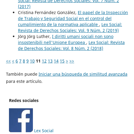
Social: Revista de Derechos Sociales: Vol. 7 Núm. 2
(2017)
Cristina Fernández González,
El papel de la Inspección
de Trabajo y Seguridad Social en el control del
cumplimiento de la normativa aplicable
,
Lex Social:
Revista de Derechos Sociales: Vol. 9 Núm. 2 (2019)
Jörg Jörg Luther,
I diritti umani sociali non sono
insostenibili nell'Unione Europea
,
Lex Social: Revista
de Derechos Sociales: Vol. 8 Núm. 2 (2018)
<<
<
6
7
8
9
10
11
12
13
14
15
>
>>
También puede
Iniciar una búsqueda de similitud avanzada
para este artículo.
Redes sociales
Lex Social