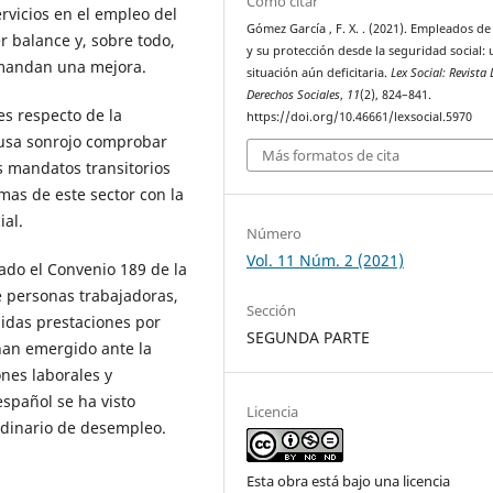
Cómo citar
rvicios en el empleo del
Gómez García , F. X. . (2021). Empleados d
 balance y, sobre todo,
y su protección desde la seguridad social:
emandan una mejora.
situación aún deficitaria.
Lex Social: Revista 
Derechos Sociales
,
11
(2), 824–841.
es respecto de la
https://doi.org/10.46661/lexsocial.5970
ausa sonrojo comprobar
Más formatos de cita
s mandatos transitorios
mas de este sector con la
ial.
Número
Vol. 11 Núm. 2 (2021)
cado el Convenio 189 de la
e personas trabajadoras,
Sección
idas prestaciones por
SEGUNDA PARTE
han emergido ante la
ones laborales y
spañol se ha visto
Licencia
rdinario de desempleo.
Esta obra está bajo una licencia