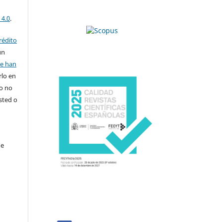
 4.0
.
rédito
un
se han
rlo en
ro no
sted o
de