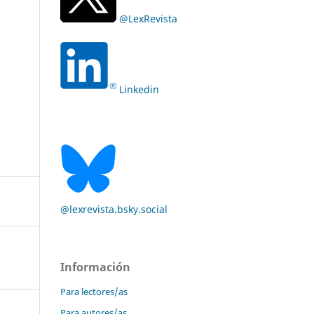
@LexRevista
Linkedin
@lexrevista.bsky.social
Información
Para lectores/as
Para autores/as