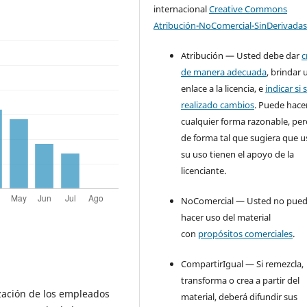
internacional
Creative Commons
Atribución-NoComercial-SinDerivadas
Atribución — Usted debe dar
c
de manera adecuada
, brindar 
enlace a la licencia, e
indicar si 
realizado cambios
. Puede hace
cualquier forma razonable, pe
de forma tal que sugiera que u
su uso tienen el apoyo de la
licenciante.
NoComercial — Usted no pue
hacer uso del material
con
propósitos comerciales
.
CompartirIgual — Si remezcla,
transforma o crea a partir del
zación de los empleados
material, deberá difundir sus