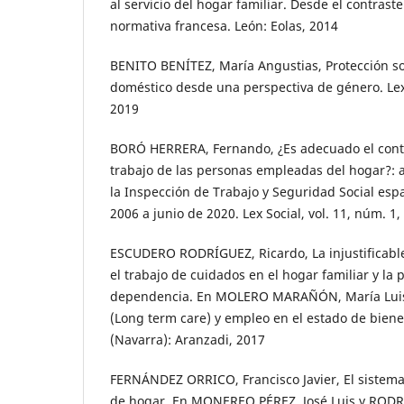
al servicio del hogar familiar. Desde el contras
normativa francesa. León: Eolas, 2014
BENITO BENÍTEZ, María Angustias, Protección soc
doméstico desde una perspectiva de género. Lex S
2019
BORÓ HERRERA, Fernando, ¿Es adecuado el contr
trabajo de las personas empleadas del hogar?: a
la Inspección de Trabajo y Seguridad Social esp
2006 a junio de 2020. Lex Social, vol. 11, núm. 1,
ESCUDERO RODRÍGUEZ, Ricardo, La injustificable
el trabajo de cuidados en el hogar familiar y la 
dependencia. En MOLERO MARAÑÓN, María Luisa
(Long term care) y empleo en el estado de biene
(Navarra): Aranzadi, 2017
FERNÁNDEZ ORRICO, Francisco Javier, El sistem
de hogar. En MONEREO PÉREZ, José Luis y RODR