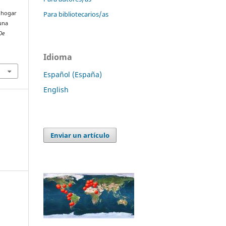
Para bibliotecarios/as
e hogar
 una
De
Idioma
Español (España)
English
Enviar un artículo