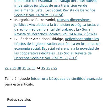
dimensión del estándar de trabajo decente: nuevos
imperativos jurídicos de una transición verde
socialmente justa
,
Lex Social: Revista de Derechos
Sociales: Vol. 14 Núm. 2 (2024)
Margarita Miñarro Yanini,
Nuevas dimensiones
jurídicas vinculadas a la transición ecológica justa: el
derecho medioambiental del trabajo
,
Lex Social:
Revista de Derechos Sociales: Vol. 14 Núm. 2 (2024)
G. Sánchez-Archidona Hidalgo,
Reflexiones sobre los
efectos de la globalización económica en los entes de
economía social. Especial referencia a la novedad de
las cooperativas digitales
,
Lex Social: Revista de
Derechos Sociales: Vol. 7 Núm. 2 (2017)
<<
<
29
30
31
32
33
34
35
36
>
>>
También puede
Iniciar una búsqueda de similitud avanzada
para este artículo.
Redes sociales