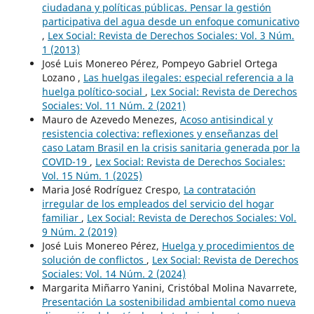
ciudadana y políticas públicas. Pensar la gestión
participativa del agua desde un enfoque comunicativo
,
Lex Social: Revista de Derechos Sociales: Vol. 3 Núm.
1 (2013)
José Luis Monereo Pérez, Pompeyo Gabriel Ortega
Lozano ,
Las huelgas ilegales: especial referencia a la
huelga político-social
,
Lex Social: Revista de Derechos
Sociales: Vol. 11 Núm. 2 (2021)
Mauro de Azevedo Menezes,
Acoso antisindical y
resistencia colectiva: reflexiones y enseñanzas del
caso Latam Brasil en la crisis sanitaria generada por la
COVID-19
,
Lex Social: Revista de Derechos Sociales:
Vol. 15 Núm. 1 (2025)
Maria José Rodríguez Crespo,
La contratación
irregular de los empleados del servicio del hogar
familiar
,
Lex Social: Revista de Derechos Sociales: Vol.
9 Núm. 2 (2019)
José Luis Monereo Pérez,
Huelga y procedimientos de
solución de conflictos
,
Lex Social: Revista de Derechos
Sociales: Vol. 14 Núm. 2 (2024)
Margarita Miñarro Yanini, Cristóbal Molina Navarrete,
Presentación La sostenibilidad ambiental como nueva