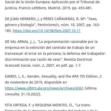
Social de la Unión Europea: Aplicación por el Tribunal de
Justicia, Francis Lefebvre, Madrid, 2019, pp. 455-481.
DE JUAN HERRERO, J. y PÉREZ CAÑAVERAS, R. Mª: "Sexo,
género y biología", Feminismo/s, núm. 10, 2007, pp. 163-
185.
https://doi.org/10.14198/fem.2007.10.11
DE VAL ARNAL, J. J., "La argumentación razonable por la
empresa en la extinción del contrato de trabajo de un
transexual: el error en la persona; la defensa del trabajador:
discriminación por razón de sexo", Revista Doctrinal
Aranzadi Social, núm. 2, 2007, en pdf, pp. 1-7.
EAMES, L. E., Gender, Sexuality, and the APA 7th Edition, 2
de noviembre de 2019, disponible en
https://www.glbtrt.ala.org/news/archives/4361
(última
consulta: 31.10.2022).
FITA ORTEGA, F. y REQUENA MONTES, Ó., "La trans-
formación de la docencia en Derecho del trabajo y de la