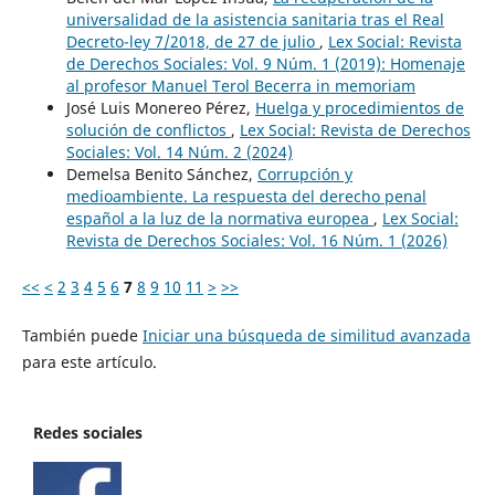
universalidad de la asistencia sanitaria tras el Real
Decreto-ley 7/2018, de 27 de julio
,
Lex Social: Revista
de Derechos Sociales: Vol. 9 Núm. 1 (2019): Homenaje
al profesor Manuel Terol Becerra in memoriam
José Luis Monereo Pérez,
Huelga y procedimientos de
solución de conflictos
,
Lex Social: Revista de Derechos
Sociales: Vol. 14 Núm. 2 (2024)
Demelsa Benito Sánchez,
Corrupción y
medioambiente. La respuesta del derecho penal
español a la luz de la normativa europea
,
Lex Social:
Revista de Derechos Sociales: Vol. 16 Núm. 1 (2026)
<<
<
2
3
4
5
6
7
8
9
10
11
>
>>
También puede
Iniciar una búsqueda de similitud avanzada
para este artículo.
Redes sociales