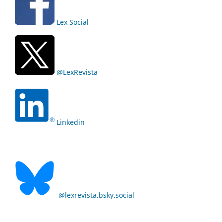
Lex Social
@LexRevista
Linkedin
@lexrevista.bsky.social