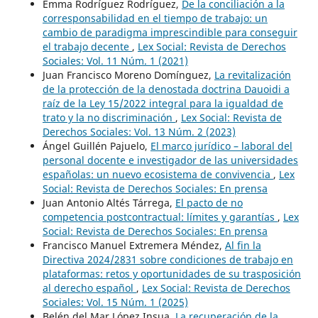
Emma Rodríguez Rodríguez,
De la conciliación a la
corresponsabilidad en el tiempo de trabajo: un
cambio de paradigma imprescindible para conseguir
el trabajo decente
,
Lex Social: Revista de Derechos
Sociales: Vol. 11 Núm. 1 (2021)
Juan Francisco Moreno Domínguez,
La revitalización
de la protección de la denostada doctrina Dauoidi a
raíz de la Ley 15/2022 integral para la igualdad de
trato y la no discriminación
,
Lex Social: Revista de
Derechos Sociales: Vol. 13 Núm. 2 (2023)
Ángel Guillén Pajuelo,
El marco jurídico – laboral del
personal docente e investigador de las universidades
españolas: un nuevo ecosistema de convivencia
,
Lex
Social: Revista de Derechos Sociales: En prensa
Juan Antonio Altés Tárrega,
El pacto de no
competencia postcontractual: límites y garantías
,
Lex
Social: Revista de Derechos Sociales: En prensa
Francisco Manuel Extremera Méndez,
Al fin la
Directiva 2024/2831 sobre condiciones de trabajo en
plataformas: retos y oportunidades de su trasposición
al derecho español
,
Lex Social: Revista de Derechos
Sociales: Vol. 15 Núm. 1 (2025)
Belén del Mar López Insua,
La recuperación de la