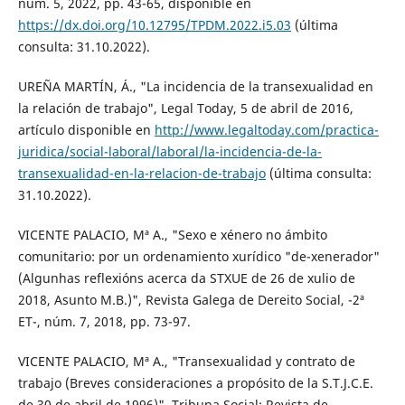
núm. 5, 2022, pp. 43-65, disponible en
https://dx.doi.org/10.12795/TPDM.2022.i5.03
(última
consulta: 31.10.2022).
UREÑA MARTÍN, Á., "La incidencia de la transexualidad en
la relación de trabajo", Legal Today, 5 de abril de 2016,
artículo disponible en
http://www.legaltoday.com/practica-
juridica/social-laboral/laboral/la-incidencia-de-la-
transexualidad-en-la-relacion-de-trabajo
(última consulta:
31.10.2022).
VICENTE PALACIO, Mª A., "Sexo e xénero no ámbito
comunitario: por un ordenamiento xurídico "de-xenerador"
(Algunhas reflexións acerca da STXUE de 26 de xulio de
2018, Asunto M.B.)", Revista Galega de Dereito Social, -2ª
ET-, núm. 7, 2018, pp. 73-97.
VICENTE PALACIO, Mª A., "Transexualidad y contrato de
trabajo (Breves consideraciones a propósito de la S.T.J.C.E.
de 30 de abril de 1996)", Tribuna Social: Revista de