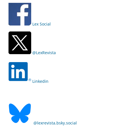
Lex Social
@LexRevista
Linkedin
@lexrevista.bsky.social