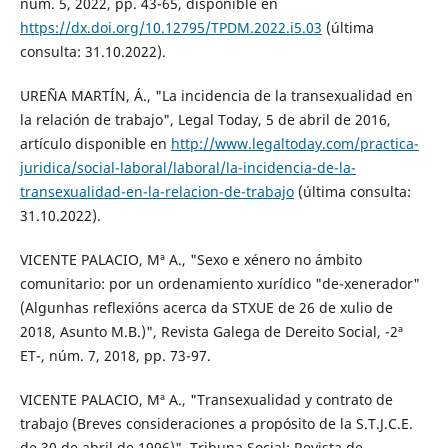
núm. 5, 2022, pp. 43-65, disponible en
https://dx.doi.org/10.12795/TPDM.2022.i5.03
(última
consulta: 31.10.2022).
UREÑA MARTÍN, Á., "La incidencia de la transexualidad en
la relación de trabajo", Legal Today, 5 de abril de 2016,
artículo disponible en
http://www.legaltoday.com/practica-
juridica/social-laboral/laboral/la-incidencia-de-la-
transexualidad-en-la-relacion-de-trabajo
(última consulta:
31.10.2022).
VICENTE PALACIO, Mª A., "Sexo e xénero no ámbito
comunitario: por un ordenamiento xurídico "de-xenerador"
(Algunhas reflexións acerca da STXUE de 26 de xulio de
2018, Asunto M.B.)", Revista Galega de Dereito Social, -2ª
ET-, núm. 7, 2018, pp. 73-97.
VICENTE PALACIO, Mª A., "Transexualidad y contrato de
trabajo (Breves consideraciones a propósito de la S.T.J.C.E.
de 30 de abril de 1996)", Tribuna Social: Revista de