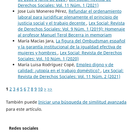
Derechos Sociales: Vol. 11 Núm. 1 (2021)
Jose Luis Monereo Pérez,
Refundar el ordenamiento
laboral para juridificar plenamente el principio de
justicia social y el trabajo decente
,
Lex Social: Revista
de Derechos Sociales: Vol. 9 Núm. 1 (2019): Homenaje
al profesor Manuel Terol Becerra in memoriam
María Macías Jara,
La figura del Ombudsman español
y la garantía institucional de la igualdad efectiva de
mujeres y hombres
,
Lex Social: Revista de Derechos
Sociales: Vol. 10 Núm. 1 (2020)
María Luisa Rodríguez Copé,
Empleo digno y de
calidad: ¿utopía en el trabajo doméstico?
,
Lex Social:
Revista de Derechos Sociales: Vol. 11 Núm. 2 (2021)
1
2
3
4
5
6
7
8
9
10
>
>>
También puede
Iniciar una búsqueda de similitud avanzada
para este artículo.
Redes sociales