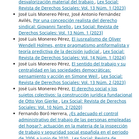
desvalorización material del trabajo
,
Lex Social:
Revista de Derechos Sociales: Vol. 13 Núm. 1 (2023)
José Luis Monereo Pérez, José Antonio Fernández
Avilés,
Por una concepción realista del derecho
sindical: Giovanni Tarello
,
Lex Social: Revista de
Derechos Sociales: Vol. 13 Núm. 1 (2023)
José Luis Monereo Pérez,
El iusrealismo de Oliver
Wendell Holmes, entre pragmatismo antiformalista y
teoría predictiva de la decisión judicial
,
Lex Social:
Revista de Derechos Sociales: Vol. 14 Núm. 1 (2024)
José Luis Monereo Pérez,
El sentido del trabajo y su
centralidad en las sociedades democráticas:
pensamiento y acción en Simone Weil
,
Lex Social:
Revista de Derechos Sociales: Vol. 13 Núm. 2 (2023)
José Luis Monereo Pérez,
El derecho social y los
sujetos colectivos: la construcción jurídica fundacional
de Otto Von Gierke
,
Lex Social: Revista de Derechos
Sociales: Vol. 10 Núm. 2 (2020)
Fernando Boró Herrera,
¿Es adecuado el control
administrativo del trabajo de las personas empleadas
del hogar?: actuación en la materia de la inspección
de trabajo y seguridad social española en el periodo
de 2006 a junio de 2020
,
Lex Social: Revista de