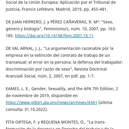
Social de la Unión Europea: Aplicación por el Tribunal de
Justicia, Francis Lefebvre, Madrid, 2019, pp. 455-481.
DE JUAN HERRERO, J. y PÉREZ CAÑAVERAS, R. Mª: "Sexo,
género y biología", Feminismo/s, núm. 10, 2007, pp. 163-
185.
https://doi.org/10.14198/fem.2007.10.11
DE VAL ARNAL, J. J., "La argumentación razonable por la
empresa en la extinción del contrato de trabajo de un
transexual: el error en la persona; la defensa del trabajador:
discriminación por razón de sexo", Revista Doctrinal
Aranzadi Social, núm. 2, 2007, en pdf, pp. 1-7.
EAMES, L. E., Gender, Sexuality, and the APA 7th Edition, 2
de noviembre de 2019, disponible en
https://www.glbtrt.ala.org/news/archives/4361
(última
consulta: 31.10.2022).
FITA ORTEGA, F. y REQUENA MONTES, Ó., "La trans-
formación de la docencia en Derecho del trabajo y de la