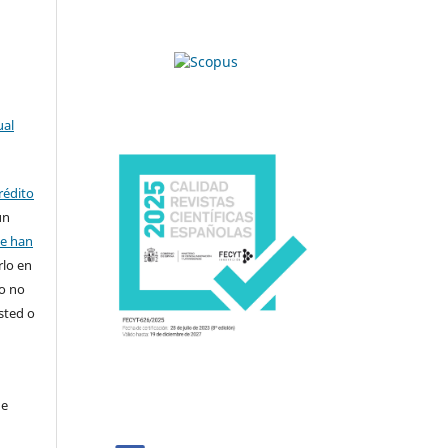
ual
rédito
un
se han
rlo en
ro no
sted o
de