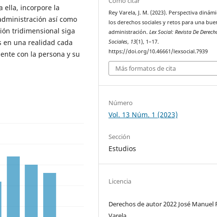
Cómo citar
 ella, incorpore la
Rey Varela, J. M. (2023). Perspectiva dinám
 administración así como
los derechos sociales y retos para una bue
ión tridimensional siga
administración.
Lex Social: Revista De Derech
es en una realidad cada
Sociales
,
13
(1), 1–17.
https://doi.org/10.46661/lexsocial.7939
ente con la persona y su
Más formatos de cita
Número
Vol. 13 Núm. 1 (2023)
Sección
Estudios
Licencia
Derechos de autor 2022 José Manuel 
Varela