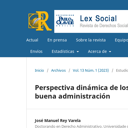
Actual
En prensa
Sobre la revista
Equipo
Envíos
Estadísticas
Acerca de
Inicio
/
Archivos
/
Vol. 13 Núm. 1 (2023)
/
Estudi
Perspectiva dinámica de lo
buena administración
José Manuel Rey Varela
Doctorando en Derecho Administrativo. Universidade 