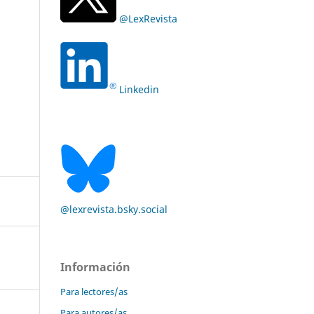
@LexRevista
Linkedin
@lexrevista.bsky.social
Información
Para lectores/as
Para autores/as