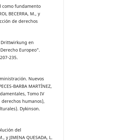
dad como fundamento
EROL BECERRA, M., y
ección de derechos
Drittwirkung en
l Derecho Europeo".
 207-235.
ministración. Nuevos
En PECES-BARBA MARTÍNEZ,
undamentales, Tomo IV
los derechos humanos),
lturales). Dykinson.
olución del
M., y JIMENA QUESADA, L.