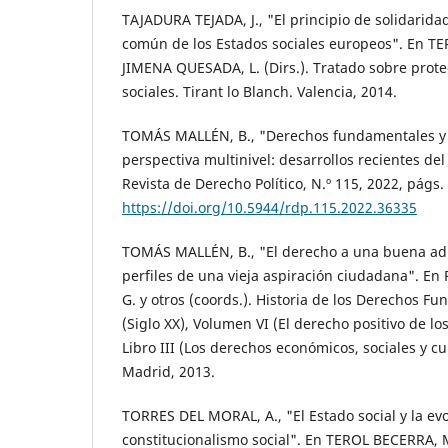
TAJADURA TEJADA, J., "El principio de solidari
común de los Estados sociales europeos". En T
JIMENA QUESADA, L. (Dirs.). Tratado sobre prot
sociales. Tirant lo Blanch. Valencia, 2014.
TOMÁS MALLÉN, B., "Derechos fundamentales y 
perspectiva multinivel: desarrollos recientes de
Revista de Derecho Político, N.º 115, 2022, págs.
https://doi.org/10.5944/rdp.115.2022.36335
TOMÁS MALLÉN, B., "El derecho a una buena ad
perfiles de una vieja aspiración ciudadana". 
G. y otros (coords.). Historia de los Derechos F
(Siglo XX), Volumen VI (El derecho positivo de 
Libro III (Los derechos económicos, sociales y cu
Madrid, 2013.
TORRES DEL MORAL, A., "El Estado social y la ev
constitucionalismo social". En TEROL BECERRA, 