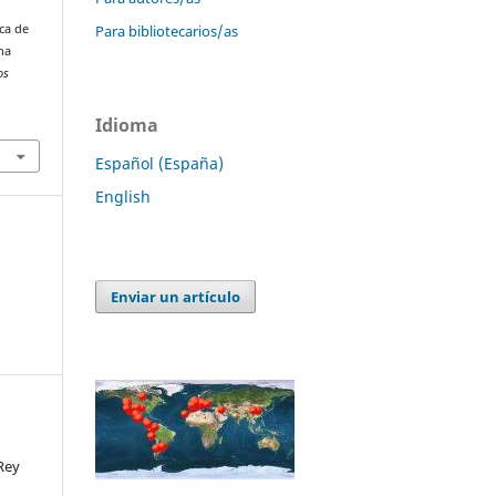
Para bibliotecarios/as
ica de
na
os
Idioma
Español (España)
English
Enviar un artículo
Rey