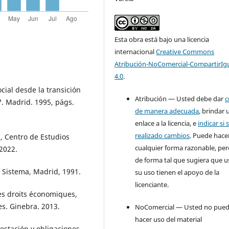
Esta obra está bajo una licencia
internacional
Creative Commons
Atribución-NoComercial-CompartirIg
4.0
.
cial desde la transición
Atribución — Usted debe dar
c
7. Madrid. 1995, págs.
de manera adecuada
, brindar 
enlace a la licencia, e
indicar si 
realizado cambios
. Puede hace
, Centro de Estudios
cualquier forma razonable, pe
 2022.
de forma tal que sugiera que u
l Sistema, Madrid, 1991.
su uso tienen el apoyo de la
licenciante.
es droits économiques,
es. Ginebra. 2013.
NoComercial — Usted no pue
hacer uso del material
stación y obligaciones