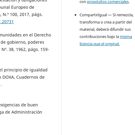
con
propósitos comerciales
.
ibunal Europeo de
 N.º 100, 2017, págs.
CompartirIgual — Si remezcla,
7.20731
transforma o crea a partir del
material, deberá difundir sus
nmunidades en el Derecho
contribuciones bajo la
misma
s de gobierno, poderes
licencia que el original.
 Nº. 38, 1962, págs. 159-
el principio de igualdad
 en DOXA, Cuadernos de
.
exigencias de buen
ega de Administración