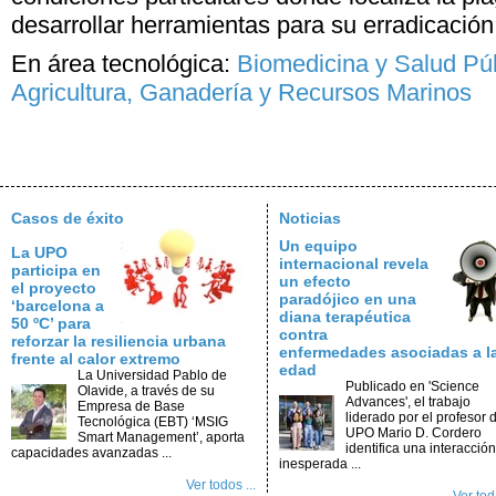
desarrollar herramientas para su erradicación
En área tecnológica:
Biomedicina y Salud Pú
Agricultura, Ganadería y Recursos Marinos
Casos de éxito
Noticias
Un equipo
La UPO
internacional revela
participa en
un efecto
el proyecto
paradójico en una
‘barcelona a
diana terapéutica
50 ºC’ para
contra
reforzar la resiliencia urbana
enfermedades asociadas a l
frente al calor extremo
edad
La Universidad Pablo de
Publicado en 'Science
Olavide, a través de su
Advances', el trabajo
Empresa de Base
liderado por el profesor d
Tecnológica (EBT) ‘MSIG
UPO Mario D. Cordero
Smart Management’, aporta
identifica una interacción
capacidades avanzadas ...
inesperada ...
Ver todos ...