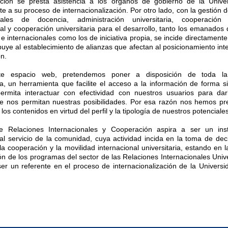
ción se presta asistencia a los órganos de gobierno de la Unive
te a su proceso de internacionalización. Por otro lado, con la gestión
onales de docencia, administración universitaria, cooperación u
al y cooperación universitaria para el desarrollo, tanto los emanados 
e internacionales como los de iniciativa propia, se incide directament
buye al establecimiento de alianzas que afectan al posicionamiento int
ón.
te espacio web, pretendemos poner a disposición de toda l
ria, un herramienta que facilite el acceso a la información de forma s
rmita interactuar con efectividad con nuestros usuarios para dar
ue nos permitan nuestras posibilidades. Por esa razón nos hemos p
 los contenidos en virtud del perfil y la tipología de nuestros potenciale
e Relaciones Internacionales y Cooperación aspira a ser un in
 al servicio de la comunidad, cuya actividad incida en la toma de dec
la cooperación y la movilidad internacional universitaria, estando en 
ón de los programas del sector de las Relaciones Internacionales Unive
, ser un referente en el proceso de internacionalización de la Univers