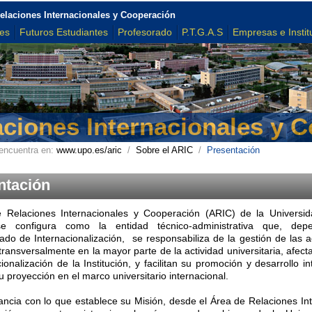
elaciones Internacionales y Cooperación
tes
Futuros Estudiantes
Profesorado
P.T.G.A.S
Empresas e Instit
aciones Internacionales y 
encuentra en:
www.upo.es/aric
/
Sobre el ARIC
/
Presentación
ntación
e Relaciones Internacionales y Cooperación (ARIC) de la Universi
se configura como la entidad técnico-administrativa que, depe
rado de Internacionalización, se responsabiliza de la gestión de las 
transversalmente en la mayor parte de la actividad universitaria, afect
ionalización de la Institución, y facilitan su promoción y desarrollo in
 proyección en el marco universitario internacional.
ncia con lo que establece su Misión, desde el Área de Relaciones In