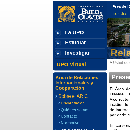
Área de R
Estudian
La UPO
Estudiar
Rel
Investigar
Usted se 
UPO Virtual
Prese
Área de Relaciones
Internacionales y
Cooperación
El Área d
Olavide, 
Sobre el ARIC
Vicerrecto
Presentación
incidiendo 
Quiénes somos
de internac
por ende su
Contacto
Normativa
En consona