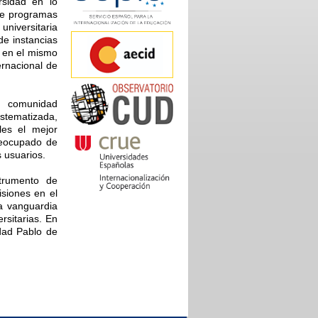
rsidad en lo
 de programas
niversitaria
de instancias
e en el mismo
ernacional de
a comunidad
istematizada,
les el mejor
reocupado de
s usuarios.
strumento de
isiones en el
la vanguardia
rsitarias. En
idad Pablo de