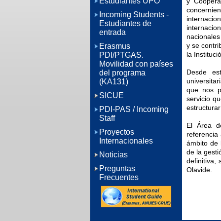
Estudiantes UPO
y Coopera
concernien
Incoming Students -
internaci
Estudiantes de
internacion
entrada
nacionales 
y se contri
Erasmus
la Instituci
PDI/PTGAS.
Movilidad con países
Desde es
del programa
universita
(KA131)
que nos pe
SICUE
servicio q
estructurar
PDI-PAS / Incoming
Staff
El Área d
Proyectos
referencia
Internacionales
ámbito de 
de la gesti
Noticias
definitiva
Preguntas
Olavide.
Frecuentes