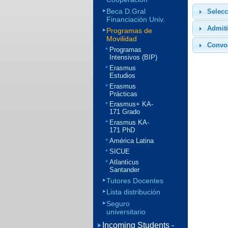
Beca D.Gral
Selecc
Financiación Univ.
Admiti
Programas de
Movilidad
Convo
Programas
Intensivos (BIP)
Erasmus
Estudios
Erasmus
Prácticas
Erasmus+ KA-
171 Grado
Erasmus KA-
171 PhD
América Latina
SICUE
Atlanticus
Santander
Tutores Docentes
Lista distribución
Seguro
universitario
Incoming Students -