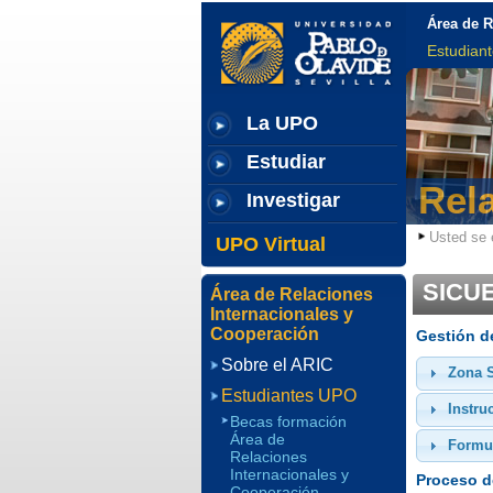
Área de R
Estudian
La UPO
Estudiar
Rel
Investigar
Usted se 
UPO Virtual
SICUE
Área de Relaciones
Internacionales y
Cooperación
Gestión d
Sobre el ARIC
Zona 
Estudiantes UPO
Instru
Becas formación
Área de
Formu
Relaciones
Internacionales y
Proceso d
Cooperación