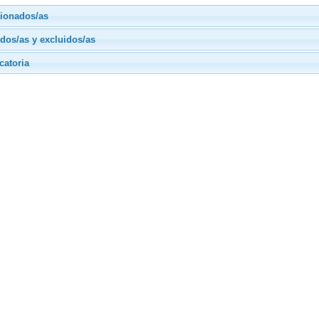
ionados/as
dos/as y excluidos/as
catoria