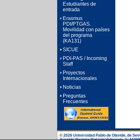
Estudiantes de
entrada
Erasmus
PDI/PTGAS.
Movilidad con países
del programa
(KA131)
SICUE
PDI-PAS / Incoming
Staff
Proyectos
Internacionales
Noticias
Preguntas
Frecuentes
© 2026 Universidad Pablo de Olavide, de Sevi
Avenida Rectora Rosario Valpuesta, 1; 41089 