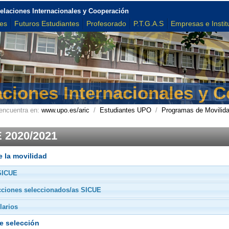
elaciones Internacionales y Cooperación
tes
Futuros Estudiantes
Profesorado
P.T.G.A.S
Empresas e Instit
aciones Internacionales y 
encuentra en:
www.upo.es/aric
/
Estudiantes UPO
/
Programas de Movilid
 2020/2021
e la movilidad
SICUE
cciones seleccionados/as SICUE
larios
e selección