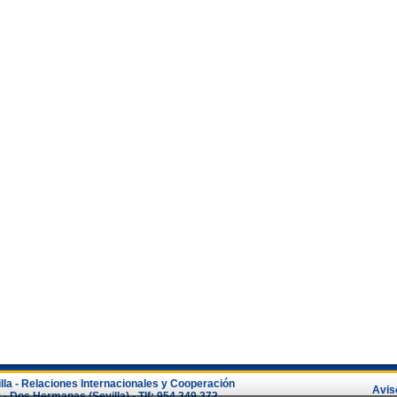
lla - Relaciones Internacionales y Cooperación
Avis
- Dos Hermanas (Sevilla) - Tlf: 954 349 372