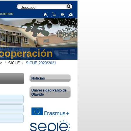
uciones
Cooperación
ad
/
SICUE
/
SICUE 2020/2021
Noticias
Universidad Pablo de
Olavide