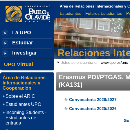
Área de Relaciones Internacionales y 
Estudiantes
Futuros Estudiantes
P
La UPO
Estudiar
Relaciones Int
Investigar
Usted se encuentra en:
www.upo.es/aric
UPO Virtual
Erasmus PDI/PTGAS. Mo
Área de Relaciones
Internacionales y
(KA131)
Cooperación
Sobre el ARIC
Convocatoria 2026/2027
Estudiantes UPO
Convocatoria 2025/2026
Incoming Students -
Estudiantes de
Gu
entrada