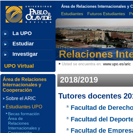
Área de Relaciones Internacionales y 
Estudiantes
Futuros Estudiantes
P
La UPO
Estudiar
Relaciones Int
Investigar
Usted se encuentra en:
www.upo.es/aric
UPO Virtual
2018/2019
Área de Relaciones
Internacionales y
Cooperación
Tutores docentes 20
Sobre el ARIC
Facultad de Derech
Estudiantes UPO
Becas formación
Facultad del Deport
Área de
Relaciones
Internacionales y
Facultad de Empresa
Cooperación