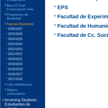
Beca D.Gral
EPS
Financiación Univ.
Programas de
Facultad de Experim
Movilidad
Tutores Docentes
Facultad de Humani
2026/2027
Facultad de Cc. Soc
2025/2026
2024/2025
2023/2024
2022/2023
2021/2022
2020/2021
2019/2020
2018/2019
2016/2017
2017/2018
Lista distribución
Seguro
universitario
Incoming Students -
Estudiantes de