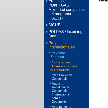
Fecha
Erasmus
PDI/PTGAS.
Movilidad con países
del programa
(KA131)
SICUE
PDI-PAS / Incoming
Staff
Proyectos
Internacionales
Proyectos
Erasmus +
Cooperación
Universitaria para
el Desarrollo
Plan Propio de
Cooperación
Agencia
Andaluza de
Cooperación
Internacional
para el
Desarrollo
Ayuntamiento