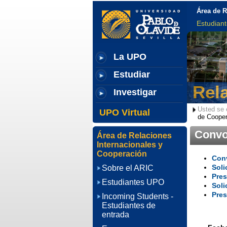
Área de R
Estudian
La UPO
Estudiar
Rel
Investigar
Usted se 
UPO Virtual
de Cooper
Convo
Área de Relaciones
Internacionales y
Cooperación
Con
Soli
Sobre el ARIC
Pres
Estudiantes UPO
Soli
Pre
Incoming Students -
Estudiantes de
entrada