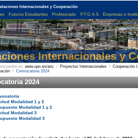
elaciones Internacionales y Cooperación
tes
Futuros Estudiantes
Profesorado
P.T.G.A.S
Empresas e Instit
aciones Internacionales y 
encuentra en:
www.upo.es/aric
/
Proyectos Internacionales
/
Cooperación Un
ación
/
Convocatoria 2024
catoria 2024
vocatoria
citud Modalidad 1 y 2
upuesto Modalidad 1 y 2
citud Modalidad 3
supuesto Modalidad 3