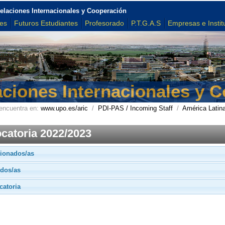
elaciones Internacionales y Cooperación
tes
Futuros Estudiantes
Profesorado
P.T.G.A.S
Empresas e Instit
aciones Internacionales y 
encuentra en:
www.upo.es/aric
/
PDI-PAS / Incoming Staff
/
América Latin
catoria 2022/2023
ionados/as
idos/as
catoria