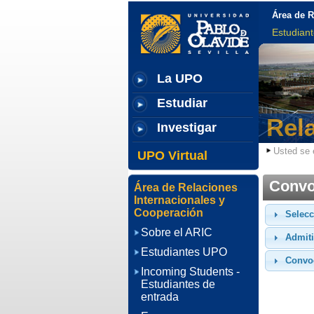
Área de R
Estudian
La UPO
Estudiar
Rel
Investigar
Usted se 
UPO Virtual
Convo
Área de Relaciones
Internacionales y
Cooperación
Selecc
Sobre el ARIC
Admit
Estudiantes UPO
Convo
Incoming Students -
Estudiantes de
entrada