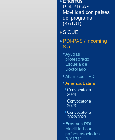
Erasmus
PDI/PTGAS.
Movilidad con países
del programa
(KA131)
SICUE
PDI-PAS / Incoming
Staff
Ayudas
profesorado
Escuela de
Doctorado
Atlanticus - PDI
América Latina
Convocatoria
2024
Convocatoria
2023
Convocatoria
2022/2023
Erasmus PDI.
Movilidad con
países asociados
(KA171)