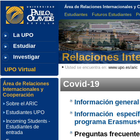
Área de Relaciones Internacionales y 
Estudiantes
Futuros Estudiantes
P
La UPO
Estudiar
Relaciones Int
Investigar
Usted se encuentra en:
www.upo.es/aric
UPO Virtual
Covid-19
Área de Relaciones
Internacionales y
Cooperación
Información general
Sobre el ARIC
Estudiantes UPO
Información específ
programa Erasmus
Incoming Students -
Estudiantes de
entrada
Preguntas frecuentes