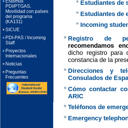
Erasmus
Estudiantes de 
PDI/PTGAS.
Movilidad con países
Estudiantes de 
del programa
(KA131)
Incoming stude
SICUE
Registro de pe
PDI-PAS / Incoming
Staff
recomendamos enc
Proyectos
dicho registro para
Internacionales
constancia de la pres
Noticias
Direcciones y t
Preguntas
Consulados de Españ
Frecuentes
Cómo contactar co
ARIC
Teléfonos de emerg
Emergency telepho